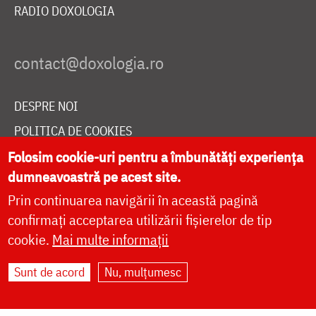
RADIO DOXOLOGIA
DESPRE NOI
POLITICA DE COOKIES
DONEAZĂ ONLINE PENTRU CATEDRALA NAȚIONALĂ
Folosim cookie-uri pentru a îmbunătăți experiența
dumneavoastră pe acest site.
Prin continuarea navigării în această pagină
LIVE
confirmați acceptarea utilizării fișierelor de tip
cookie.
Mai multe informații
Sunt de acord
Nu, mulțumesc
Site dezvoltat de
DOXOLOGIA MEDIA
,
Arhiepiscopia Iașilor | ©
doxologia.ro