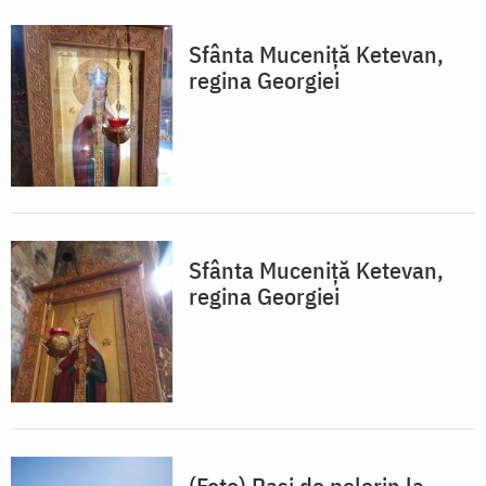
Sfânta Muceniță Ketevan,
regina Georgiei
Sfânta Muceniță Ketevan,
regina Georgiei
(Foto) Paşi de pelerin la