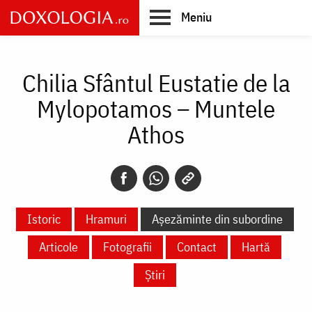
Skip
Meniu
to
main
Main
content
navigation
Chilia Sfântul Eustatie de la
Mylopotamos – Muntele
Athos
Istoric
Hramuri
Așezăminte din subordine
Articole
Fotografii
Contact
Hartă
Știri