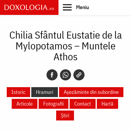
Skip
Meniu
to
main
Main
content
navigation
Chilia Sfântul Eustatie de la
Mylopotamos – Muntele
Athos
Istoric
Hramuri
Așezăminte din subordine
Articole
Fotografii
Contact
Hartă
Știri