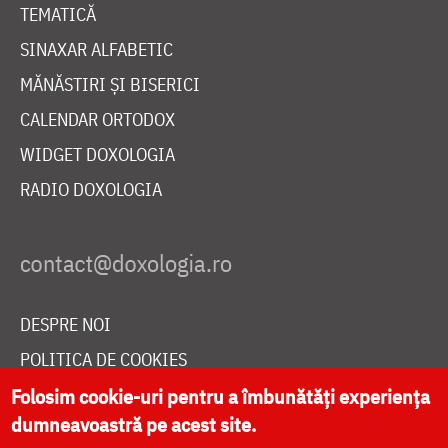
TEMATICĂ
SINAXAR ALFABETIC
MĂNĂSTIRI ȘI BISERICI
CALENDAR ORTODOX
WIDGET DOXOLOGIA
RADIO DOXOLOGIA
DESPRE NOI
POLITICA DE COOKIES
DONEAZĂ ONLINE PENTRU CATEDRALA NAȚIONALĂ
Folosim cookie-uri pentru a îmbunătăți experiența
dumneavoastră pe acest site.