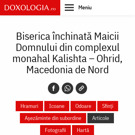
Skip
Meniu
to
main
Main
content
navigation
Biserica închinată Maicii
Domnului din complexul
monahal Kalishta – Ohrid,
Macedonia de Nord
Hramuri
Icoane
Odoare
Sfinți
Așezăminte din subordine
Articole
Fotografii
Hartă