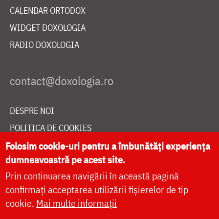
CALENDAR ORTODOX
WIDGET DOXOLOGIA
RADIO DOXOLOGIA
DESPRE NOI
POLITICA DE COOKIES
DONEAZĂ ONLINE PENTRU CATEDRALA NAȚIONALĂ
Folosim cookie-uri pentru a îmbunătăți experiența
dumneavoastră pe acest site.
Prin continuarea navigării în această pagină
LIVE
confirmați acceptarea utilizării fișierelor de tip
cookie.
Mai multe informații