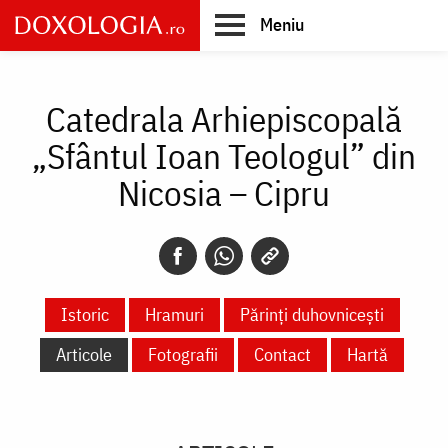
Skip
Meniu
to
main
Main
content
navigation
Catedrala Arhiepiscopală
„Sfântul Ioan Teologul” din
Nicosia – Cipru
Istoric
Hramuri
Părinți duhovnicești
Articole
Fotografii
Contact
Hartă