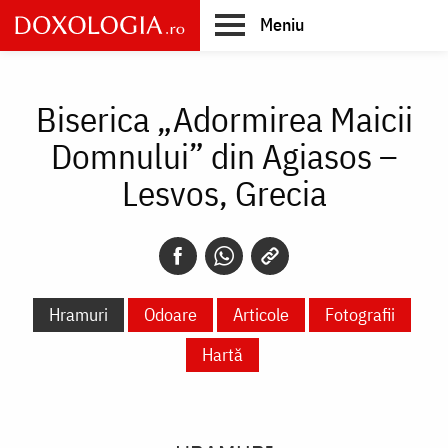
Skip
Meniu
to
main
Main
content
navigation
Biserica „Adormirea Maicii
Domnului” din Agiasos –
Lesvos, Grecia
Hramuri
Odoare
Articole
Fotografii
Hartă