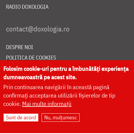
RADIO DOXOLOGIA
DESPRE NOI
POLITICA DE COOKIES
DONEAZĂ ONLINE PENTRU CATEDRALA NAȚIONALĂ
Folosim cookie-uri pentru a îmbunătăți experiența
dumneavoastră pe acest site.
Prin continuarea navigării în această pagină
LIVE
confirmați acceptarea utilizării fișierelor de tip
cookie.
Mai multe informații
Sunt de acord
Nu, mulțumesc
Site dezvoltat de
DOXOLOGIA MEDIA
,
Arhiepiscopia Iașilor | ©
doxologia.ro