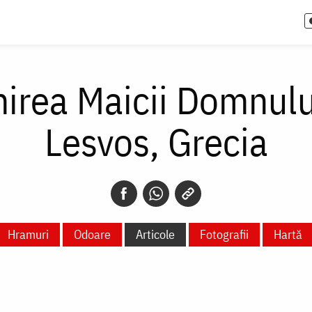
irea Maicii Domnulu
Lesvos, Grecia
Hramuri
Odoare
Articole
Fotografii
Hartă