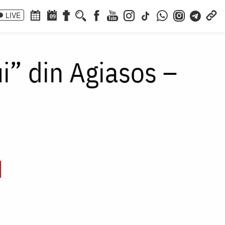
LIVE
09
i” din Agiasos –