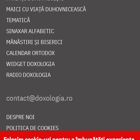
MAICI CU VIAȚĂ DUHOVNICEASCĂ
TEMATICĂ
SINAXAR ALFABETIC
MĂNĂSTIRI ȘI BISERICI
CALENDAR ORTODOX
WIDGET DOXOLOGIA
RADIO DOXOLOGIA
DESPRE NOI
POLITICA DE COOKIES
DONEAZĂ ONLINE PENTRU CATEDRALA NAȚIONALĂ
Folosim cookie-uri pentru a îmbunătăți experiența