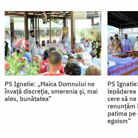
PS Ignatie: „Maica Domnului ne
PS Ignatie
învață discreția, smerenia și, mai
lepădarea 
ales, bunătatea”
cere să ne
renunțăm l
patima pe 
egoism”