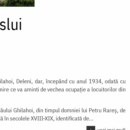
slui
ilahoi, Deleni, dar, începând cu anul 1934, odată cu
re ce va aminti de vechea ocupație a locuitorilor din
âului Ghilahoi, din timpul domniei lui Petru Rareș, de
în secolele XVIII-XIX, identificată de...
+
vezi mai mult