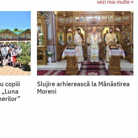
vezi mai multe »
u copiii
Slujire arhierească la Mănăstirea
l „Luna
Moreni
inerilor”