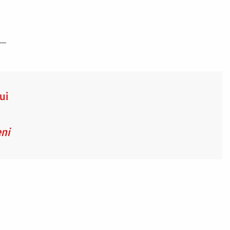
ui
ni