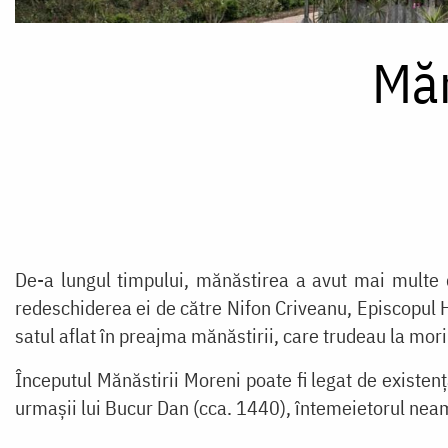
Măn
De-a lungul timpului, mănăstirea a avut mai multe d
redeschiderea ei de către Nifon Criveanu, Episcopul 
satul aflat în preajma mănăstirii, care trudeau la mori
Începutul Mănăstirii Moreni poate fi legat de existen
urmașii lui Bucur Dan (cca. 1440), întemeietorul neamul