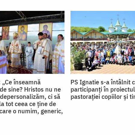
: „Ce înseamnă
PS Ignatie s-a întâlnit c
de sine? Hristos nu ne
participanți în proiectu
 depersonalizăm, ci să
pastorației copiilor și t
a tot ceea ce ține de
care o numim, generic,