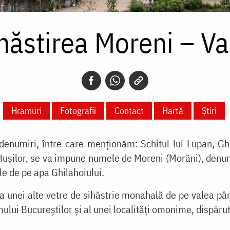
ăstirea Moreni – Va
Hramuri
Fotografii
Contact
Hartă
Știri
enumiri, între care menționăm: Schitul lui Lupan, Gh
Hușilor, se va impune numele de Moreni (Morăni), denumi
le de pe apa Ghilahoiului.
ța unei alte vetre de sihăstrie monahală de pe valea pâr
ui Bucureștilor și al unei localități omonime, dispărută 