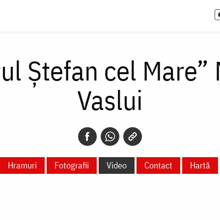
ul Ștefan cel Mare” M
Vaslui
Hramuri
Fotografii
Video
Contact
Hartă