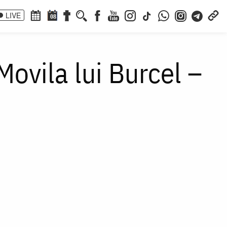
LIVE
08
ovila lui Burcel –