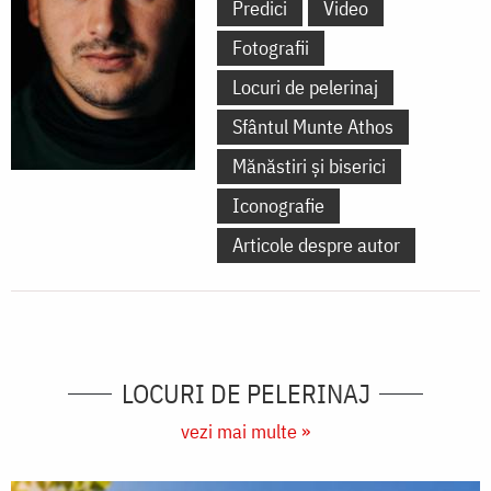
Predici
Video
Fotografii
Locuri de pelerinaj
Sfântul Munte Athos
Mănăstiri și biserici
Iconografie
Articole despre autor
LOCURI DE PELERINAJ
vezi mai multe »