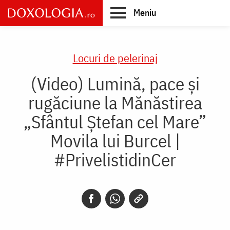
Skip
Meniu
to
main
Main
content
navigation
Locuri de pelerinaj
(Video) Lumină, pace și
rugăciune la Mănăstirea
„Sfântul Ștefan cel Mare”
Movila lui Burcel |
#PrivelistidinCer