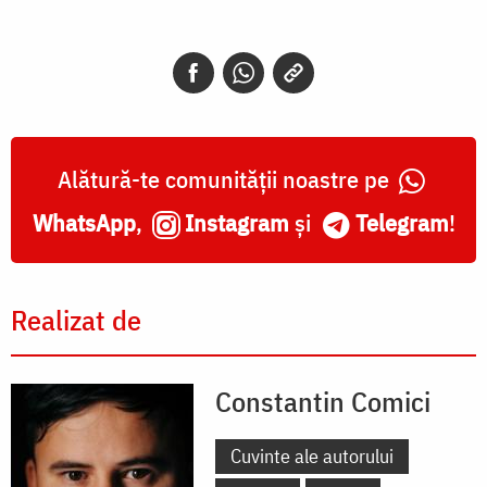
Alătură-te comunității noastre pe
WhatsApp
,
Instagram
și
Telegram
!
Realizat de
Constantin Comici
Cuvinte ale autorului