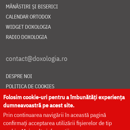
MĂNĂSTIRI ȘI BISERICI
CALENDAR ORTODOX
WIDGET DOXOLOGIA
RADIO DOXOLOGIA
DESPRE NOI
POLITICA DE COOKIES
DONEAZĂ ONLINE PENTRU CATEDRALA NAȚIONALĂ
Folosim cookie-uri pentru a îmbunătăți experiența
dumneavoastră pe acest site.
Prin continuarea navigării în această pagină
LIVE
confirmați acceptarea utilizării fișierelor de tip