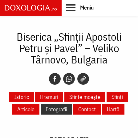
Skip
Meniu
to
main
Main
content
navigation
Biserica „Sfinții Apostoli
Petru și Pavel” – Veliko
Târnovo, Bulgaria
Istoric
Hramuri
Sfinte moaște
Sfinți
Articole
Fotografii
Contact
Hartă