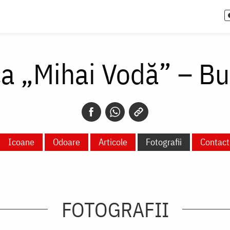
ca „Mihai Vodă” – Bu
Icoane
Odoare
Articole
Fotografii
Contact
FOTOGRAFII