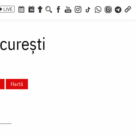
LIVE
06
curești
Hartă