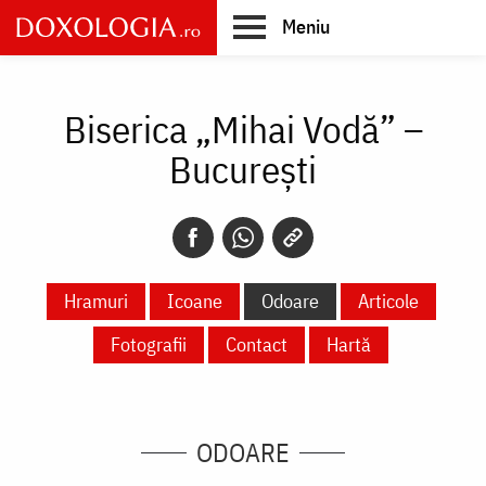
Skip
Meniu
to
main
Main
content
navigation
Biserica „Mihai Vodă” –
București
Hramuri
Icoane
Odoare
Articole
Fotografii
Contact
Hartă
ODOARE