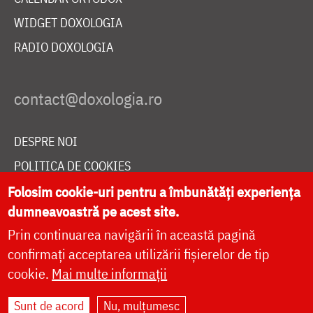
WIDGET DOXOLOGIA
RADIO DOXOLOGIA
DESPRE NOI
POLITICA DE COOKIES
DONEAZĂ ONLINE PENTRU CATEDRALA NAȚIONALĂ
Folosim cookie-uri pentru a îmbunătăți experiența
dumneavoastră pe acest site.
Prin continuarea navigării în această pagină
LIVE
confirmați acceptarea utilizării fișierelor de tip
cookie.
Mai multe informații
Sunt de acord
Nu, mulțumesc
Site dezvoltat de
DOXOLOGIA MEDIA
,