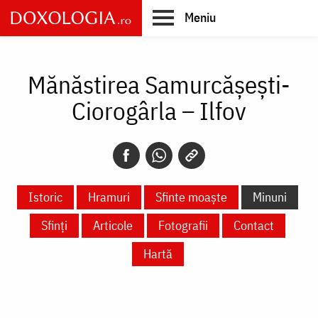
Skip
Meniu
to
main
Main
content
navigation
Mănăstirea Samurcășești-
Ciorogârla – Ilfov
Istoric
Hramuri
Sfinte moaște
Minuni
Sfinți
Articole
Fotografii
Contact
Hartă