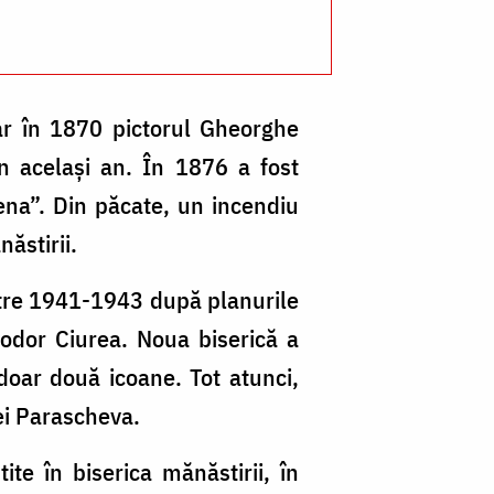
iar în 1870 pictorul Gheorghe
în același an. În 1876 a fost
lena”. Din păcate, un incendiu
ăstirii.
între 1941-1943 după planurile
Teodor Ciurea. Noua biserică a
 doar două icoane. Tot atunci,
ei Parascheva.
te în biserica mănăstirii, în