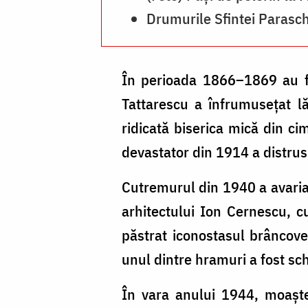
Drumurile Sfintei Parasc
În perioada 1866–1869 au fos
Tattarescu a înfrumusețat lă
ridicată biserica mică din ci
devastator din 1914 a distrus 
Cutremurul din 1940 a avariat
arhitectului Ion Cernescu, cu
păstrat iconostasul brâncoven
unul dintre hramuri a fost sc
În vara anului 1944, moaștel