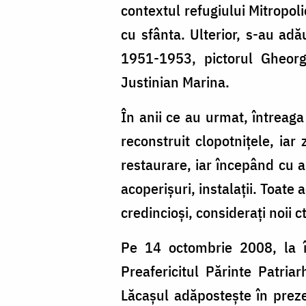
contextul refugiului Mitropoli
cu sfânta. Ulterior, s-au adău
1951-1953, pictorul Gheorgh
Justinian Marina.
În anii ce au urmat, întreaga
reconstruit clopotnițele, iar
restaurare, iar începând cu 
acoperișuri, instalații. Toate 
credincioși, considerați noii ct
Pe 14 octombrie 2008, la î
Preafericitul Părinte Patri
Lăcașul adăpostește în prezen