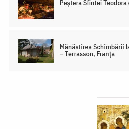
Peștera Sfintei Teodora 
Mănăstirea Schimbării l
– Terrasson, Franţa