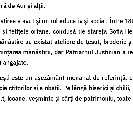
ră de Aur și alții.
stirea a avut și un rol educativ și social. Între 
t și fetițele orfane, condusă de stareța Sofia H
mănăstire au existat ateliere de țesut, broderie 
ințarea mănăstirii, dar Patriarhul Justinian a r
t angajate.
ști este un așezământ monahal de referință, car
cia ctitorilor și a obștii. Pe lângă biserici și chil
t, icoane, veșminte și cărți de patrimoniu, toate 