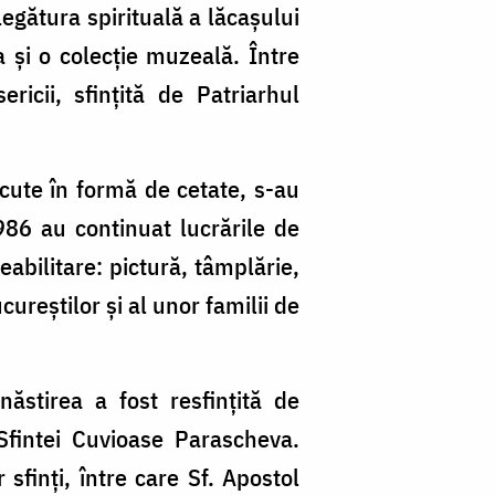
legătura spirituală a lăcașului
ia și o colecție muzeală. Între
icii, sfințită de Patriarhul
ăcute în formă de cetate, s-au
1986 au continuat lucrările de
bilitare: pictură, tâmplărie,
cureștilor și al unor familii de
stirea a fost resfințită de
Sfintei Cuvioase Parascheva.
sfinți, între care Sf. Apostol