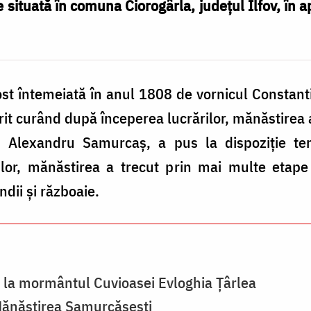
situată în comuna Ciorogârla, județul Ilfov, în ap
st întemeiată în anul 1808 de vornicul Constan
rit curând după începerea lucrărilor, mănăstirea a
Alexandru Samurcaș, a pus la dispoziție tere
ilor, mănăstirea a trecut prin mai multe etape
dii și războaie.
 la mormântul Cuvioasei Evloghia Țârlea
 Mănăstirea Samurcășești