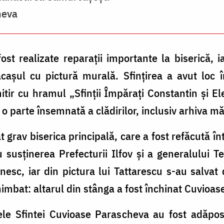
heva
t realizate reparații importante la biserică, 
cașul cu pictură murală. Sfințirea a avut loc 
mitir cu hramul „Sfinții Împărați Constantin și E
o parte însemnată a clădirilor, inclusiv arhiva măn
 grav biserica principală, care a fost refăcută 
 susținerea Prefecturii Ilfov și a generalului 
esc, iar din pictura lui Tattarescu s-au salvat
himbat: altarul din stânga a fost închinat Cuvioas
e Sfintei Cuvioase Parascheva au fost adăposti