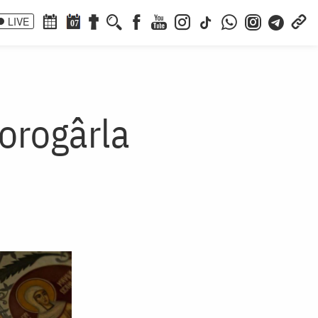
LIVE
07
orogârla