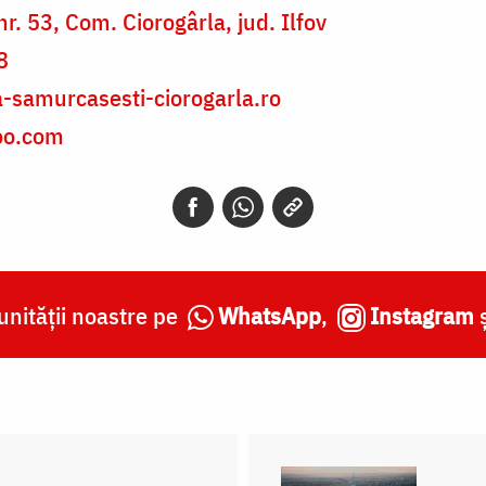
nr. 53, Com. Ciorogârla, jud. Ilfov
8
-samurcasesti-ciorogarla.ro
oo.com
nității noastre pe
WhatsApp
,
Instagram