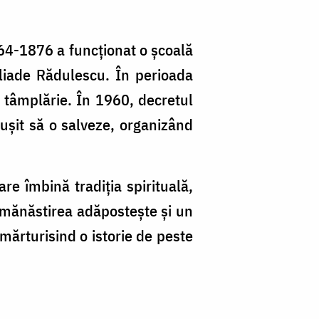
1864-1876 a funcționat o școală
eliade Rădulescu. În perioada
și tâmplărie. În 1960, decretul
eușit să o salveze, organizând
e îmbină tradiția spirituală,
ii, mănăstirea adăpostește și un
mărturisind o istorie de peste