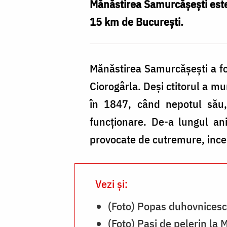
/
Mănăstirea Samurcășești este 
Foto:
15 km de București.
pr.
Silviu
Mănăstirea Samurcășești a fo
Cluci
Ciorogârla. Deși ctitorul a mu
în 1847, când nepotul său, 
funcționare. De-a lungul an
provocate de cutremure, incen
Vezi și:
(Foto) Popas duhovnicesc
(Foto) Pași de pelerin la