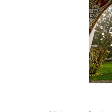
Mănăstirea
Samurcășești-
Ciorogârla