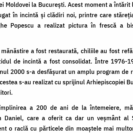
ei Moldovei la București. Acest moment a întărit 
gat în incintă și clădiri noi, printre care stăreț
e Popescu a realizat pictura în frescă a biser
 mănăstire a fost restaurată, chiliile au fost ref
 zidul de incintă a fost consolidat. Între 1976-
anul 2000 s-a desfășurat un amplu program de rea
acestea s-au realizat cu sprijinul Arhiepiscopiei Bu
itori.
mplinirea a 200 de ani de la întemeiere, mănă
arh Daniel, care a oferit ca dar un veșmânt al 
t o raclă cu părticele din moaștele mai multor 