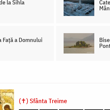
de la Sihla
Cate
Mânt
a Față a Domnului
Bise
Pont
(✝) Sfânta Treime