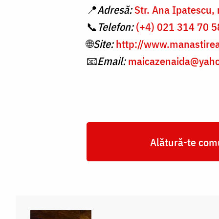
📍
Adresă:
Str. Ana Ipatescu, 
📞
Telefon:
(+4) 021 314 70 5
🌐
Site:
http://www.manastirea
📧
Email:
maicazenaida@yah
Alătură-te comu