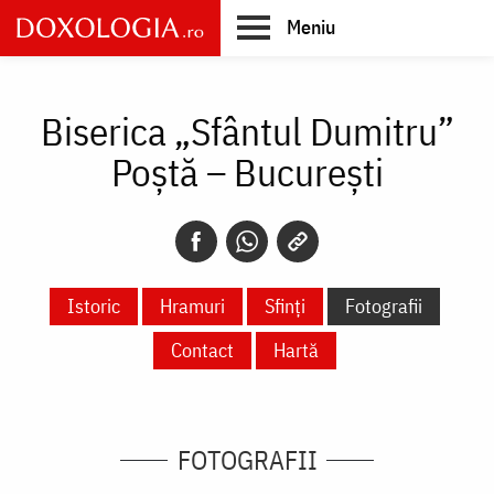
Skip
Meniu
to
main
Main
content
navigation
Biserica „Sfântul Dumitru”
Poștă – București
Istoric
Hramuri
Sfinți
Fotografii
Contact
Hartă
FOTOGRAFII