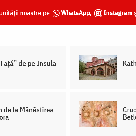
nității noastre pe
WhatsApp
,
Instagram
 Față” de pe Insula
Kath
n de la Mănăstirea
Cruc
ora
Bet