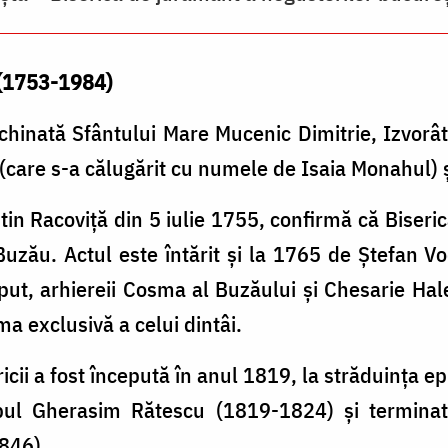
 (1753-1984)
nchinată Sfântului Mare Mucenic Dimitrie, Izvorâ
(care s-a călugărit cu numele de Isaia Monahul) ş
in Racoviță din 5 iulie 1755, confirmă că Biseri
Buzău. Actul este întărit și la 1765 de Ștefan V
ut, arhiereii Cosma al Buzăului și Chesarie Hal
a exclusivă a celui dintâi.
ricii a fost începută în anul 1819, la străduinţa 
copul Gherasim Rătescu (1819-1824) şi terminat
846).