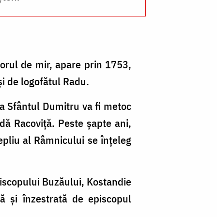
torul de mir, apare prin 1753,
i de logofătul Radu.
ca Sfântul Dumitru va fi metoc
odă Racoviță. Peste șapte ani,
epliu al Râmnicului se înțeleg
episcopului Buzăului, Kostandie
ă şi înzestrată de episcopul