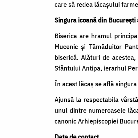
care să redea lăcaşului farme
Singura icoană din Bucureşti 
Biserica are hramul princip
Mucenic şi Tămăduitor Pante
biserică. Alături de acestea,
Sfântului Antipa, ierarhul Pe
În acest lăcaş se află singura
Ajunsă la respectabila vârst
unul dintre numeroasele lăca
canonic Arhiepiscopiei Bucureș
Date de contact