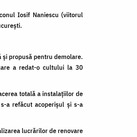
conul Iosif Naniescu (viitorul
ucurești.
nă şi propusă pentru demolare.
care a redat-o cultului la 30
acerea totală a instalaţiilor de
-a refăcut acoperişul şi s-a
lizarea lucrărilor de renovare