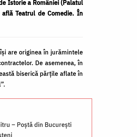
de Istorie a României (Palatul
e află Teatrul de Comedie. În
Bi
Sf
şi are originea în jurămintele
D
 contractelor. De asemenea, în
–
stă biserică părţile aflate în
P
”.
di
Bu
mitru – Poștă din București
şteni