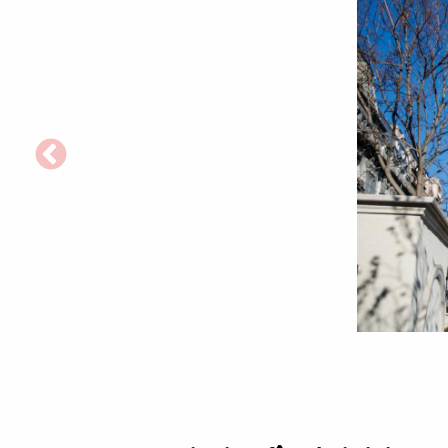
Biserica
Sfântul
Dumitru