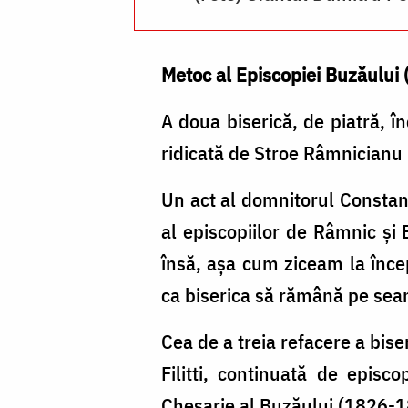
Metoc al Episcopiei Buzăului
A doua biserică, de piatră, î
ridicată de Stroe Râmnicianu 
Un act al domnitorul Constant
al episcopiilor de Râmnic și 
însă, așa cum ziceam la încep
ca biserica să rămână pe seam
Cea de a treia refacere a bise
Filitti, continuată de epis
Chesarie al Buzăului (1826-1