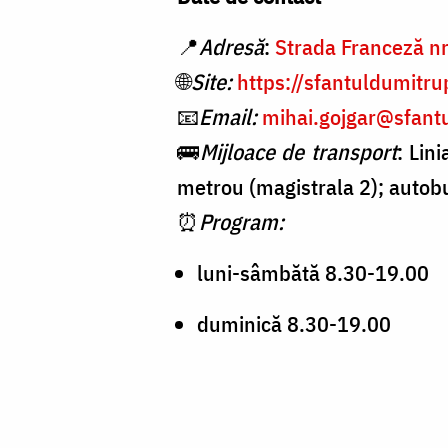
📍
Adresă
:
Strada Franceză nr.
🌐
Site:
https://sfantuldumitru
📧
Email:
mihai.gojgar@sfant
🚌
Mijloace de transport
: Lin
metrou (magistrala 2); autobuz
⏰
Program:
luni-sâmbătă 8.30-19.00
duminică 8.30-19.00