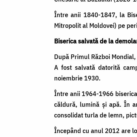
Între anii 1840-1847, la Bise
Mitropolit al Moldovei) pe per
Biserica salvată de la demola
După Primul Război Mondial, B
A fost salvată datorită camp
noiembrie 1930.
Între anii 1964-1966 biserica a
căldură, lumină şi apă. În 
consolidat turla de lemn, pic
Începând cu anul 2012 are loc