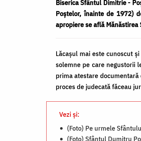
–
Biserica Sfântul Dimitrie - P
Poștă
Poştelor, înainte de 1972) d
din
apropiere se află Mănăstirea
București
Lăcaşul mai este cunoscut şi 
solemne pe care negustorii le
prima atestare documentară ca
proces de judecată făceau ju
Vezi și:
(Foto) Pe urmele Sfântului
(Foto) Sfântul Dumitru Po