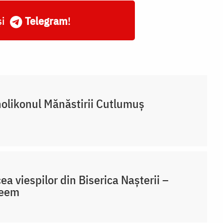
și
Telegram
!
olikonul Mănăstirii Cutlumuș
ea viespilor din Biserica Nașterii –
leem