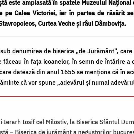
oştă este amplasată în spatele Muzeului Naţional 
e pe Calea Victoriei, iar în partea de răsărit s
 Stavropoleos, Curtea Veche şi râul Dâmboviţa.
sub denumirea de biserica „de Jurământ”, care î
 făceau în faţa icoanelor, în semn de întărire a
re datează din anul 1655 se menţiona că în acea
răminte că vor spune „adevărul şi numai adevărul
 Ierarh Iosif cel Milostiv, la Biserica Sfântul Du
ştă – Biserica de jurământ a negustorilor bucure