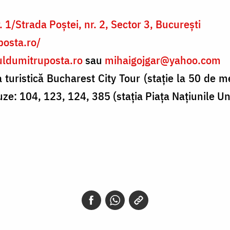
 1/Strada Poştei, nr. 2, Sector 3, Bucureşti
posta.ro/
uldumitruposta.ro
sau
mihaigojgar@yahoo.com
ia turistică Bucharest City Tour (staţie la 50 de m
e: 104, 123, 124, 385 (staţia Piaţa Naţiunile Unit