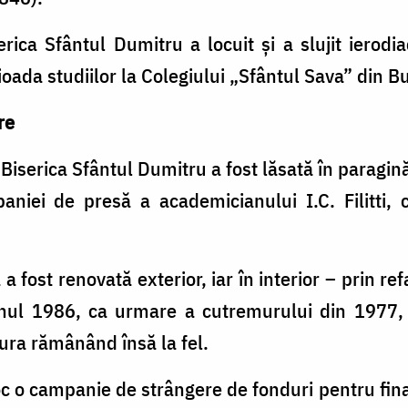
rica Sfântul Dumitru a locuit şi a slujit ierodia
ioada studiilor la Colegiului „Sfântul Sava” din B
re
iserica Sfântul Dumitru a fost lăsată în paragi
aniei de presă a academicianului I.C. Filitti, 
 fost renovată exterior, iar în interior – prin ref
anul 1986, ca urmare a cutremurului din 1977, s
tura rămânând însă la fel.
 o campanie de strângere de fonduri pentru fina