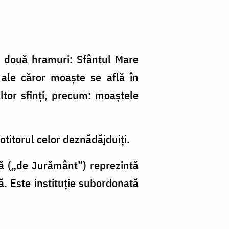
e două hramuri: Sfântul Mare
 ale căror moaşte se află în
altor sfinţi, precum: moaştele
otitorul celor deznădăjduiţi.
tă („de Jurământ”) reprezintă
. Este instituție subordonată