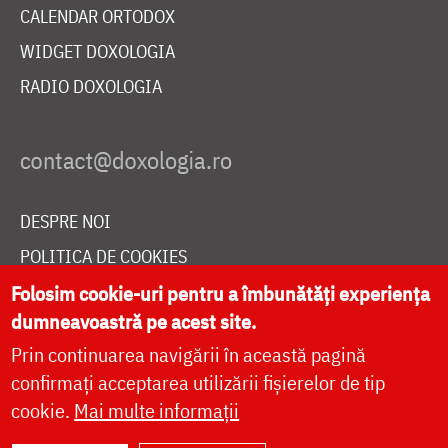
CALENDAR ORTODOX
WIDGET DOXOLOGIA
RADIO DOXOLOGIA
DESPRE NOI
POLITICA DE COOKIES
DONEAZĂ ONLINE PENTRU CATEDRALA NAȚIONALĂ
Folosim cookie-uri pentru a îmbunătăți experiența
dumneavoastră pe acest site.
Prin continuarea navigării în această pagină
LIVE
confirmați acceptarea utilizării fișierelor de tip
cookie.
Mai multe informații