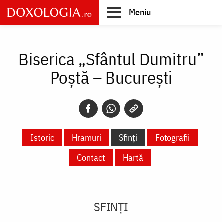
Skip
Meniu
to
main
Main
content
navigation
Biserica „Sfântul Dumitru”
Poștă – București
Istoric
Hramuri
Sfinți
Fotografii
Contact
Hartă
SFINȚI