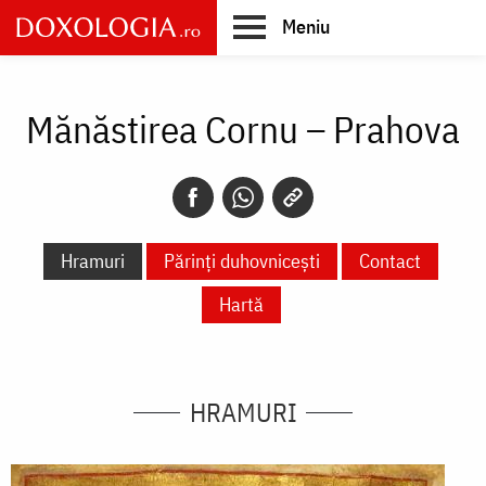
Skip
Meniu
to
main
Main
content
navigation
Mănăstirea Cornu – Prahova
Hramuri
Părinți duhovnicești
Contact
Hartă
HRAMURI