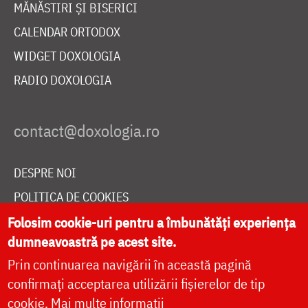
MĂNĂSTIRI ȘI BISERICI
CALENDAR ORTODOX
WIDGET DOXOLOGIA
RADIO DOXOLOGIA
DESPRE NOI
POLITICA DE COOKIES
DONEAZĂ ONLINE PENTRU CATEDRALA NAȚIONALĂ
Folosim cookie-uri pentru a îmbunătăți experiența
dumneavoastră pe acest site.
Prin continuarea navigării în această pagină
LIVE
confirmați acceptarea utilizării fișierelor de tip
cookie.
Mai multe informații