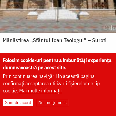
Mănăstirea „Sfântul Ioan Teologul” – Suroti
Folosim cookie-uri pentru a îmbunătăți experiența
Întreita mărturisire a
dumneavoastră pe acest site.
Apostolului Petru
Prin continuarea navigării în această pagină
confirmați acceptarea utilizării fișierelor de tip
cookie.
Mai multe informații
Sunt de acord
Nu, mulțumesc
(Foto) Închinare în Catedrala