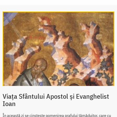
Viața Sfântului Apostol și Evanghelist
Ioan
În această zi se cinstește pomenirea prafului tămăduitor, care cu