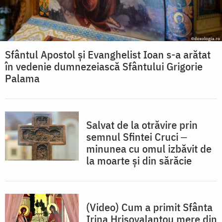
Sfântul Apostol și Evanghelist Ioan s-a arătat
în vedenie dumnezeiască Sfântului Grigorie
Palama
Salvat de la otrăvire prin
semnul Sfintei Cruci ‒
minunea cu omul izbăvit de
la moarte și din sărăcie
(Video) Cum a primit Sfânta
Irina Hrisovalantou mere din