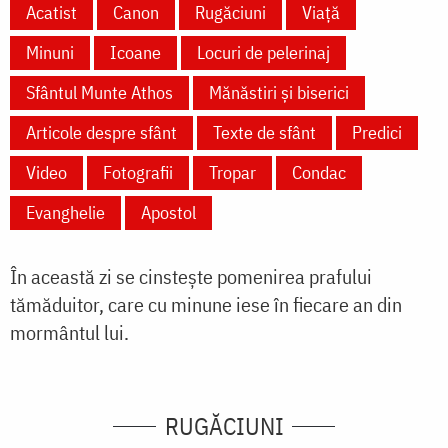
Acatist
Canon
Rugăciuni
Viață
Minuni
Icoane
Locuri de pelerinaj
Sfântul Munte Athos
Mănăstiri și biserici
Articole despre sfânt
Texte de sfânt
Predici
Video
Fotografii
Tropar
Condac
Evanghelie
Apostol
În această zi se cinstește pomenirea prafului
tămăduitor, care cu minune iese în fiecare an din
mormântul lui.
RUGĂCIUNI