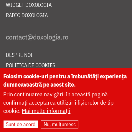
WIDGET DOXOLOGIA
RADIO DOXOLOGIA
DESPRE NOI
POLITICA DE COOKIES
DONEAZĂ ONLINE PENTRU CATEDRALA NAȚIONALĂ
Folosim cookie-uri pentru a îmbunătăți experiența
dumneavoastră pe acest site.
Prin continuarea navigării în această pagină
LIVE
confirmați acceptarea utilizării fișierelor de tip
cookie.
Mai multe informații
Sunt de acord
Nu, mulțumesc
Site dezvoltat de
DOXOLOGIA MEDIA
,