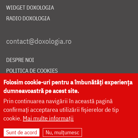
WIDGET DOXOLOGIA
RADIO DOXOLOGIA
DESPRE NOI
POLITICA DE COOKIES
DONEAZĂ ONLINE PENTRU CATEDRALA NAȚIONALĂ
Folosim cookie-uri pentru a îmbunătăți experiența
dumneavoastră pe acest site.
Prin continuarea navigării în această pagină
LIVE
confirmați acceptarea utilizării fișierelor de tip
cookie.
Mai multe informații
Sunt de acord
Nu, mulțumesc
Site dezvoltat de
DOXOLOGIA MEDIA
,