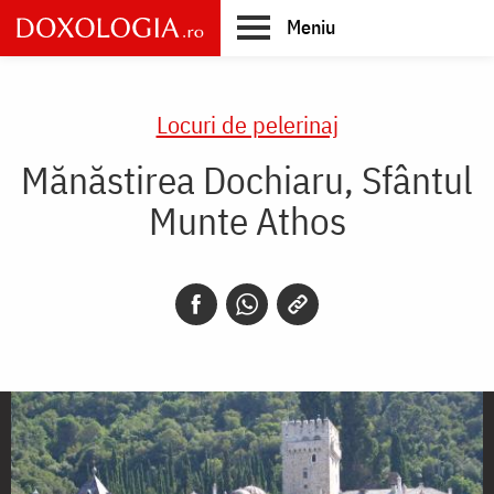
Skip
Meniu
to
main
Main
content
navigation
Locuri de pelerinaj
Mănăstirea Dochiaru, Sfântul
Munte Athos