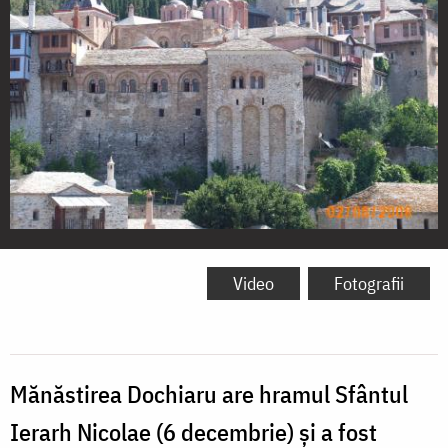
Mănăstirea
Dochiaru,
Video
Fotografii
Sfântul
Munte
Athos
Mănăstirea Dochiaru are hramul Sfântul
Ierarh Nicolae (6 decembrie) și a fost