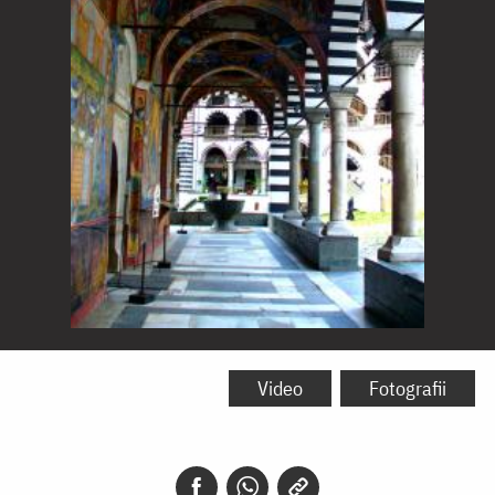
Mănăstirea
Rila
Video
Fotografii
-
Bulgaria