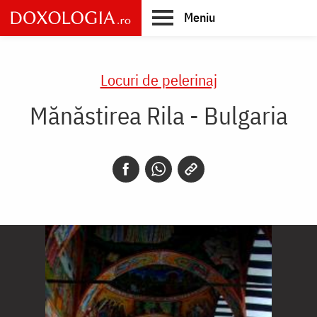
Skip
Meniu
to
main
Main
content
navigation
Locuri de pelerinaj
Mănăstirea Rila - Bulgaria