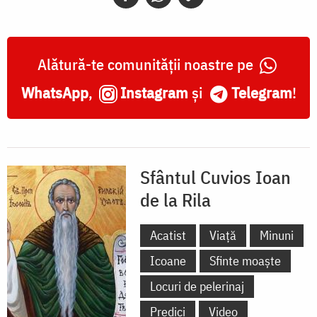
Alătură-te comunității noastre pe
WhatsApp
,
Instagram
și
Telegram
!
Sfântul Cuvios Ioan
de la Rila
Acatist
Viață
Minuni
Icoane
Sfinte moaște
Locuri de pelerinaj
Predici
Video