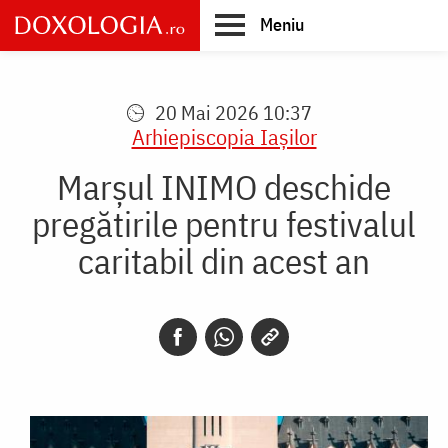
Skip
Meniu
to
main
Main
content
navigation
20 Mai 2026 10:37
Arhiepiscopia Iaşilor
Marșul INIMO deschide
pregătirile pentru festivalul
caritabil din acest an