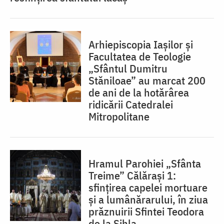
Arhiepiscopia Iașilor și
Facultatea de Teologie
„Sfântul Dumitru
Stăniloae” au marcat 200
de ani de la hotărârea
ridicării Catedralei
Mitropolitane
Hramul Parohiei „Sfânta
Treime” Călărași 1:
sfințirea capelei mortuare
și a lumânărarului, în ziua
prăznuirii Sfintei Teodora
de la Sihla