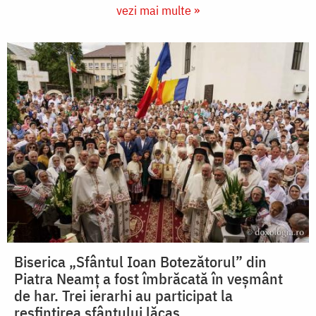
vezi mai multe »
Biserica „Sfântul Ioan Botezătorul” din
Piatra Neamț a fost îmbrăcată în veșmânt
de har. Trei ierarhi au participat la
resfințirea sfântului lăcaș