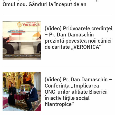
Omul nou. Gânduri la început de an
(Video) Pridvoarele credinței
– Pr. Dan Damaschin
prezintă povestea noii clinici
de caritate „VERONICA”
(Video) Pr. Dan Damaschin –
Conferința „Implicarea
ONG-urilor afiliate Bisericii
în activitățile social
filantropice”