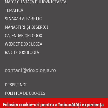
MAICI CU VIAȚĂ DUHOVNICEASCĂ
TEMATICĂ
SINAXAR ALFABETIC
MĂNĂSTIRI ȘI BISERICI
CALENDAR ORTODOX
WIDGET DOXOLOGIA
RADIO DOXOLOGIA
DESPRE NOI
POLITICA DE COOKIES
DONEAZĂ ONLINE PENTRU CATEDRALA NAȚIONALĂ
Folosim cookie-uri pentru a îmbunătăți experiența