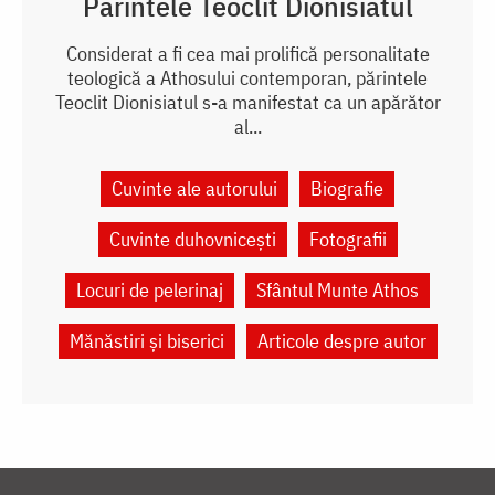
Părintele Teoclit Dionisiatul
Considerat a fi cea mai prolifică personalitate
teologică a Athosului contemporan, părintele
Teoclit Dionisiatul s-a manifestat ca un apărător
al...
Cuvinte ale autorului
Biografie
Cuvinte duhovnicești
Fotografii
Locuri de pelerinaj
Sfântul Munte Athos
Mănăstiri și biserici
Articole despre autor