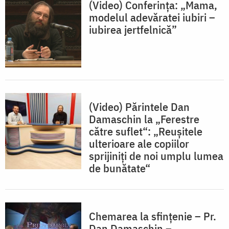
(Video) Conferința: „Mama,
modelul adevăratei iubiri –
iubirea jertfelnică”
(Video) Părintele Dan
Damaschin la „Ferestre
către suflet“: „Reuşitele
ulterioare ale copiilor
sprijiniţi de noi umplu lumea
de bunătate“
Chemarea la sfințenie – Pr.
Dan Damaschin –