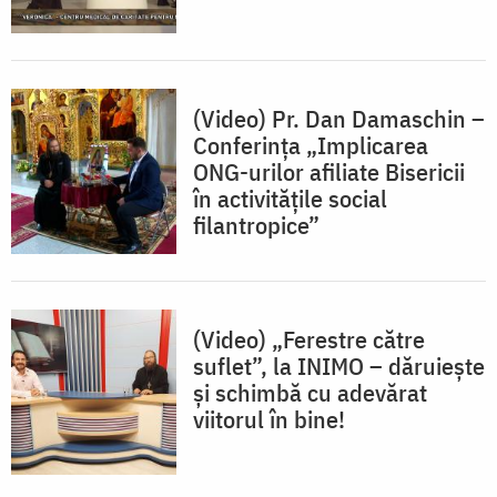
(Video) Pr. Dan Damaschin –
Conferința „Implicarea
ONG-urilor afiliate Bisericii
în activitățile social
filantropice”
(Video) „Ferestre către
suflet”, la INIMO – dăruieşte
şi schimbă cu adevărat
viitorul în bine!