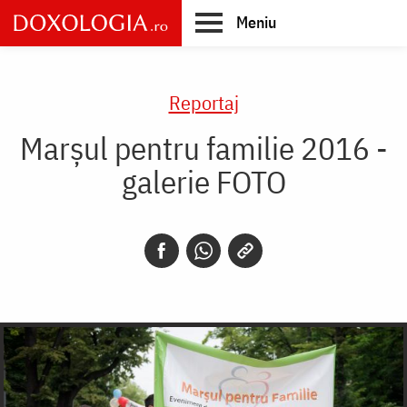
Skip
Meniu
to
main
Main
content
navigation
Reportaj
Marșul pentru familie 2016 -
galerie FOTO