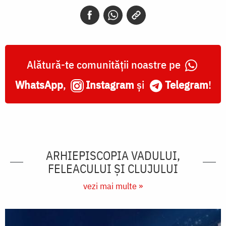
Alătură-te comunității noastre pe
WhatsApp
,
Instagram
și
Telegram
!
ARHIEPISCOPIA VADULUI,
FELEACULUI ŞI CLUJULUI
vezi mai multe »