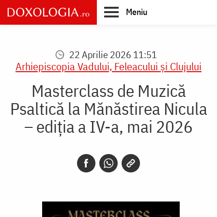
Skip
Meniu
to
main
Main
content
navigation
22 Aprilie 2026 11:51
Arhiepiscopia Vadului, Feleacului şi Clujului
Masterclass de Muzică
Psaltică la Mănăstirea Nicula
– ediția a IV-a, mai 2026