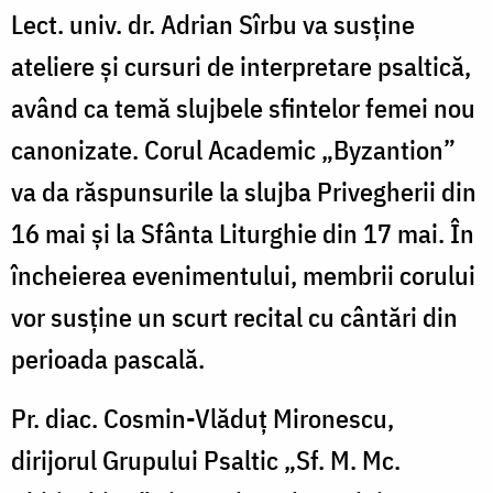
Lect. univ. dr. Adrian Sîrbu va susține
ateliere și cursuri de interpretare psaltică,
având ca temă slujbele sfintelor femei nou
canonizate. Corul Academic „Byzantion”
va da răspunsurile la slujba Privegherii din
16 mai și la Sfânta Liturghie din 17 mai. În
încheierea evenimentului, membrii corului
vor susține un scurt recital cu cântări din
perioada pascală.
Pr. diac. Cosmin-Vlăduț Mironescu,
dirijorul Grupului Psaltic „Sf. M. Mc.