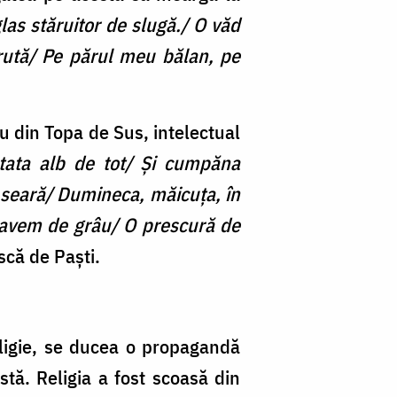
glas stăruitor de slugă./ O văd
rută/ Pe părul meu bălan, pe
ru din Topa de Sus, intelectual
tata alb de tot/ Şi cumpăna
re seară/ Dumineca, măicuţa, în
 avem de grâu/ O prescură de
scă de Paști.
eligie, se ducea o propagandă
stă. Religia a fost scoasă din