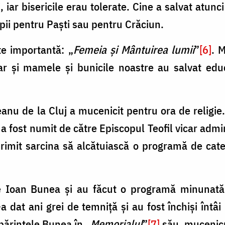
lui, iar bisericile erau tolerate. Cine a salvat atu
opii pentru Paști sau pentru Crăciun.
te importantă: „
Femeia și Mântuirea lumii
”
[6]
. 
ar și mamele și bunicile noastre au salvat educ
nu de la Cluj a mucenicit pentru ora de religie. 
, a fost numit de către Episcopul Teofil vicar admi
rimit sarcina să alcătuiască o programă de cateh
ele Ioan Bunea și au făcut o programă minuna
e-a dat ani grei de temniță și au fost închiși întâ
părintele Bunea în „
Memorialul
”
[7]
său, mucenicu