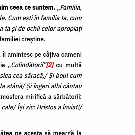
enim ceea ce suntem.
„
Familia,
ale. Cum ești în familia ta, cum
a ta și de ochii celor apropiați
amiliei creștine.
, îi amintesc pe câțiva oameni
ia „
Colindătorii”
[2]
cu multă
eslea cea săracă,/ Și boul cum
a stână/ Și îngeri albi cântau
tmosfera mirifică a sărbătorii:
cale/ Îşi zic: Hristos a înviat!/
gătea pe acesta să meargă la