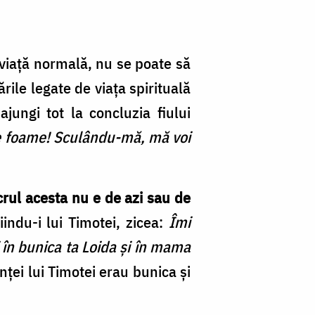
o viață normală, nu se poate să
rile legate de viața spirituală
jungi tot la concluzia fiului
i de foame! Sculându-mă, mă voi
ucrul acesta nu e de azi sau de
indu-i lui Timotei, zicea:
Îmi
 în bunica ta Loida și în mama
nței lui Timotei erau bunica și