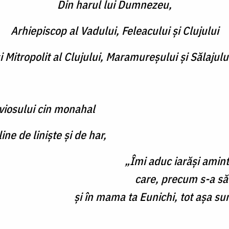
Din harul lui Dumnezeu,
Arhiepiscop al Vadului, Feleacului şi Clujului
i Mitropolit al Clujului, Maramureşului şi Sălajulu
viosului cin monahal
line de liniște și de har,
„Îmi aduc iarăși amin
care, precum s-a săl
și în mama ta Eunichi, tot așa sunt