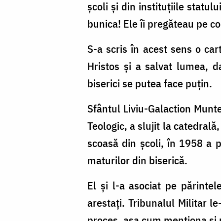
școli și din instituțiile statu
bunica! Ele îi pregăteau pe c
S-a scris în acest sens o car
Hristos și a salvat lumea, d
biserici se putea face puțin.
Sfântul Liviu-Galaction Muntea
Teologic, a slujit la catedrală
scoasă din școli, în 1958 a p
maturilor din biserică.
El și l-a asociat pe părint
arestați. Tribunalul Militar l
proces, așa cum menționa și 