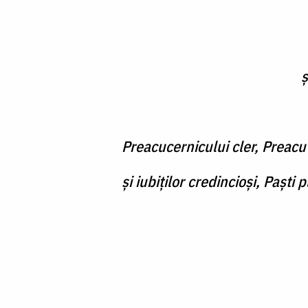
Foto:
Oana
Nechifor
ș
Preacucernicului cler, Preacu
şi iubiților credincioși, Paști p