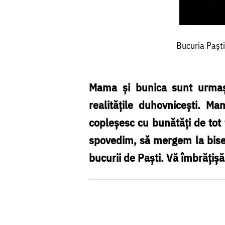
Bucuria
Bucuria Paști
Paștilor
o
aduc
Mama și bunica sunt urmașel
mama,
realitățile duhovnicești. 
bunica
copleșesc cu bunătăți de tot 
și
spovedim, să mergem la biser
căldura
bucurii de Paști. Vă îmbrățișă
căminului
părintesc
/