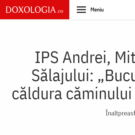
Skip
Meniu
to
main
Main
content
navigation
IPS Andrei, Mit
Sălajului: „Buc
căldura căminului 
Înaltpreasf