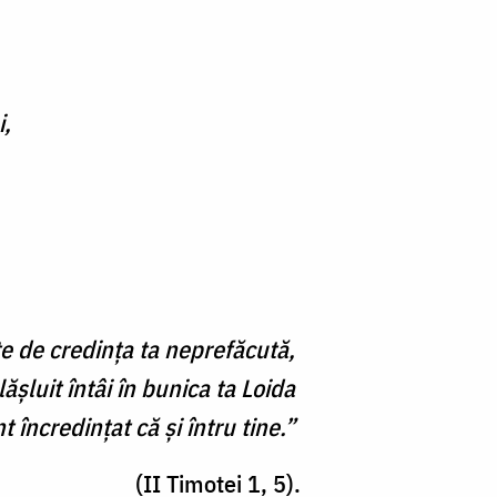
i,
te de credința ta neprefăcută,
ășluit întâi în bunica ta Loida
 încredințat că și întru tine.”
(II Timotei 1, 5).