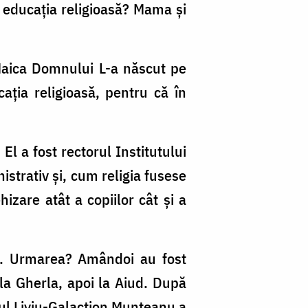
nci educația religioasă? Mama și
Maica Domnului L-a născut pe
ația religioasă, pentru că în
El a fost rectorul Institutului
nistrativ și, cum religia fusese
izare atât a copiilor cât și a
tă. Urmarea? Amândoi au fost
i la Gherla, apoi la Aiud. După
l Liviu-Galaction Munteanu a