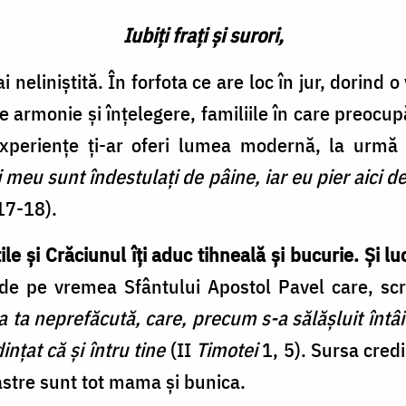
Iubiți frați și surori,
 neliniștită. În forfota ce are loc în jur, dorind 
te armonie și înțelegere, familiile în care preocupă
xperiențe ți-ar oferi lumea modernă, la urmă a
lui meu sunt îndestulați de pâine, iar eu pier aic
17-18).
ile și Crăciunul îți aduc tihneală și bucurie. Și l
e pe vremea Sfântului Apostol Pavel care, scri
a ta neprefăcută, care, precum s-a sălășluit întâi
ințat că și întru tine
(II
Timotei
1, 5). Sursa credi
stre sunt tot mama și bunica.