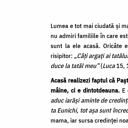
Lumea e tot mai ciudată și mai
nu admiri familiile în care es
sunt la ele acasă. Oricâte e
risipitor: „
Câți argați ai tată
duce la tatăl meu”
(
Luca
15, 
Acasă realizezi faptul că Pașt
mâine, ci e dintotdeauna.
E d
aduc iarăși aminte de credinț
ta Eunichi, tot așa sunt încred
mama, iar sursa credinței noa