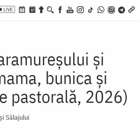
LIVE
07
Maramureșului și
 mama, bunica și
re pastorală, 2026)
și Sălajului