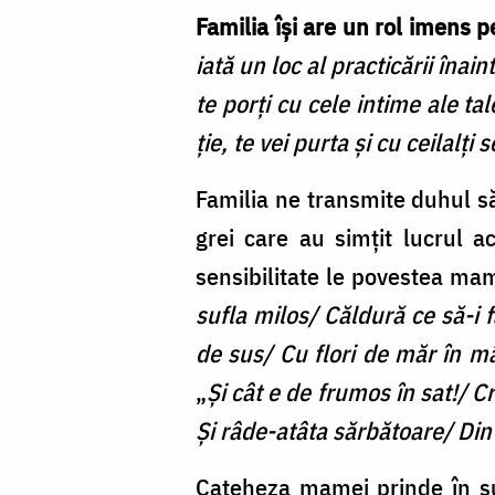
Familia își are un rol imens 
iată un loc al practicării înai
te porți cu cele intime ale tal
ție, te vei purta și cu ceilalți 
Familia ne transmite duhul să
grei care au simțit lucrul 
sensibilitate le povestea mam
sufla milos/ Căldură ce să-i 
de sus/ Cu flori de măr în m
„
Şi cât e de frumos în sat!/ Cre
Şi râde-atâta sărbătoare/ Din 
Cateheza mamei prinde în su