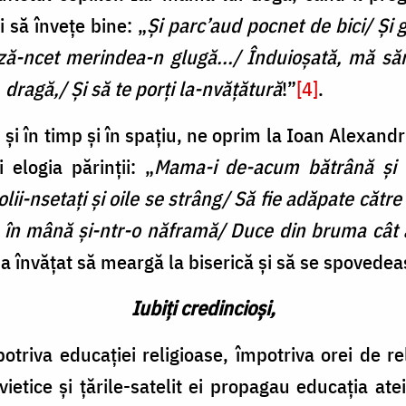
i să învețe bine: „
Și parc’aud pocnet de bici/ Și 
ază-ncet merindea-n glugă.../ Înduioşată, mă să
 dragă,/ Şi să te porţi la-nvăţătură
!”
[4]
.
și în timp și în spațiu, ne oprim la Ioan Alexand
 elogia părinții: „
Mama-i de-acum bătrână şi 
olii-nsetaţi şi oile se strâng/ Să fie adăpate căt
 în mână şi-ntr-o năframă/ Duce din bruma cât
-a învățat să meargă la biserică și să se spovedea
Iubiți credincioși,
otriva educației religioase, împotriva orei de r
ietice și țările-satelit ei propagau educația atei