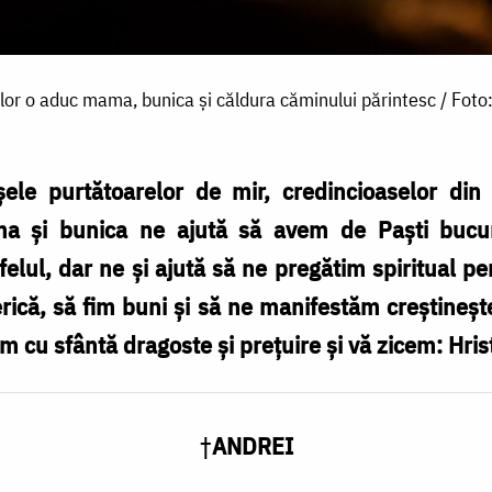
lor o aduc mama, bunica și căldura căminului părintesc / Foto
e purtătoarelor de mir, credincioaselor din 
Mama și bunica ne ajută să avem de Paști buc
felul, dar ne și ajută să ne pregătim spiritual pe
ică, să fim buni și să ne manifestăm creștineșt
m cu sfântă dragoste și prețuire și vă zicem: Hrist
†
ANDREI