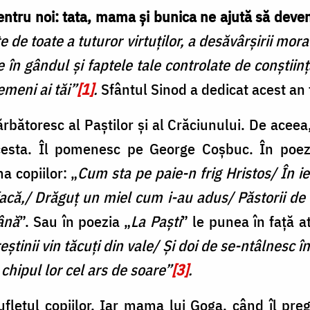
pentru noi: tata, mama și bunica ne ajută să dev
nte de toate a tuturor virtuților, a desăvârșirii mor
e în gândul și faptele tale controlate de conștiinț
semeni ai tăi”
[1]
.
Sfântul Sinod a dedicat acest an f
rbătoresc al Paștilor și al Crăciunului. De aceea
acesta. Îl pomenesc pe George Coșbuc. În poez
a copiilor: „
Cum sta pe paie-n frig Hristos/ În i
facă,/ Drăguț un miel cum i-au adus/ Păstorii de l
ână
”. Sau în poezia „
La Paști
” le punea în față a
ştinii vin tăcuţi din vale/ Şi doi de se-ntâlnesc în 
chipul lor cel ars de soare”
[3]
.
fletul copiilor. Iar mama lui Goga, când îl pre