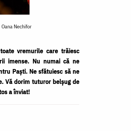
: Oana Nechifor
toate vremurile care trăiesc
urii imense. Nu numai că ne
ntru Paști. Ne sfătuiesc să ne
e. Vă dorim tuturor belșug de
os a înviat!