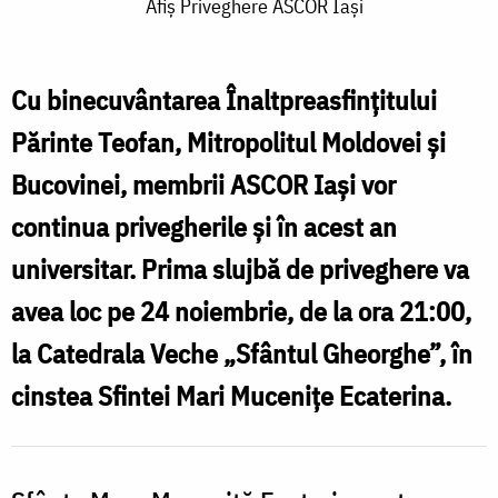
Afiș
Afiș Priveghere ASCOR Iași
Priveghere
ASCOR
Cu binecuvântarea Înaltpreasfințitului
Iași
Părinte Teofan, Mitropolitul Moldovei și
Bucovinei, membrii ASCOR Iași vor
continua privegherile și în acest an
universitar. Prima slujbă de priveghere va
avea loc pe 24 noiembrie, de la ora 21:00,
la Catedrala Veche „Sfântul Gheorghe”, în
cinstea Sfintei Mari Mucenițe Ecaterina.