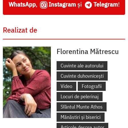
WhatsApp
,
Instagram
și
Telegram
!
Realizat de
Florentina Mătrescu
Cuvinte ale autorului
Cuvinte duhovnicești
Video
Fotografii
Locuri de pelerinaj
Sfântul Munte Athos
Mănăstiri și biserici
Articole despre autor