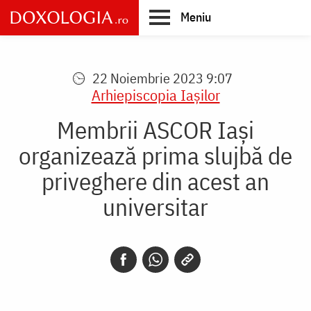
Skip
Meniu
to
main
Main
content
navigation
22 Noiembrie 2023 9:07
Arhiepiscopia Iaşilor
Membrii ASCOR Iași
organizează prima slujbă de
priveghere din acest an
universitar