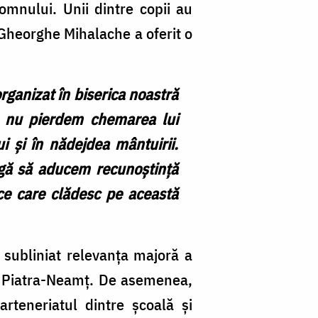
omnului. Unii dintre copii au
e Gheorghe Mihalache a oferit o
ganizat în biserica noastră
Să nu pierdem chemarea lui
 și în nădejdea mântuirii.
ligă să aducem recunoștință
ice care clădesc pe această
 subliniat relevanța majoră a
lui Piatra-Neamț. De asemenea,
rteneriatul dintre școală și