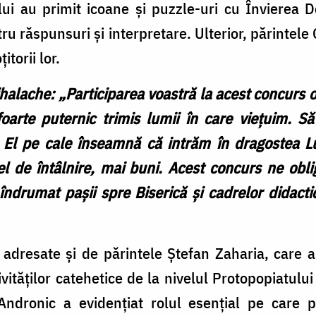
lui au primit icoane și puzzle-uri cu Învierea D
tru răspunsuri și interpretare. Ulterior, părintel
itorii lor.
alache: „Participarea voastră la acest concurs or
oarte puternic trimis lumii în care viețuim. 
 El pe cale înseamnă că intrăm în dragostea Lui
el de întâlnire, mai buni. Acest concurs ne ob
u îndrumat pașii spre Biserică și cadrelor didact
 adresate și de părintele Ștefan Zaharia, care a
ivităților catehetice de la nivelul Protopopiatu
ndronic a evidențiat rolul esențial pe care pa