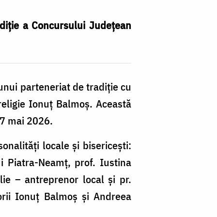
ediție a Concursului Județean
nui parteneriat de tradiție cu
religie Ionuț Balmoș. Această
 7 mai 2026.
alități locale și bisericești:
i Piatra-Neamț, prof. Iustina
lie – antreprenor local și pr.
orii Ionuț Balmoș și Andreea