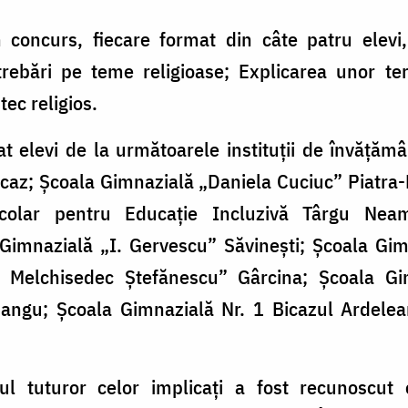
n concurs, fiecare format din câte patru elevi
rebări pe teme religioase; Explicarea unor term
ec religios.
at elevi de la următoarele instituții de învăță
caz; Școala Gimnazială „Daniela Cuciuc” Piatra
colar pentru Educație Incluzivă Târgu Nea
imnazială „I. Gervescu” Săvinești; Școala Gimn
 Melchisedec Ștefănescu” Gârcina; Școala Gi
angu; Școala Gimnazială Nr. 1 Bicazul Ardelea
ul tuturor celor implicați a fost recunoscut of