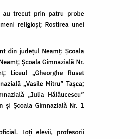
, au trecut prin patru probe
eni religioși; Rostirea unei
mânt din județul Neamț: Școala
-Neamț; Școala Gimnazială Nr.
mț; Liceul „Gheorghe Ruset
azială „Vasile Mitru” Tașca;
mnazială „Iulia Hălăucescu”
n și Școala Gimnazială Nr. 1
icial. Toți elevii, profesorii