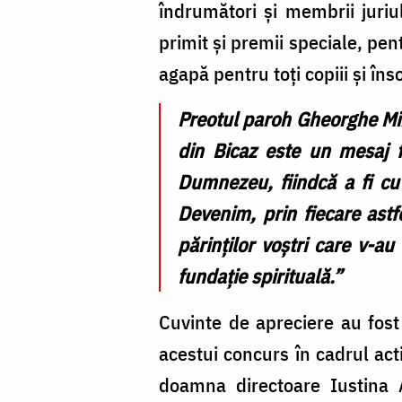
îndrumători și membrii juriu
primit și premii speciale, pen
agapă pentru toți copiii și însoț
Preotul paroh Gheorghe Mih
din Bicaz este un mesaj f
Dumnezeu, fiindcă a fi cu
Devenim, prin fiecare astf
părinților voștri care v-a
fundație spirituală.”
Cuvinte de apreciere au fost
acestui concurs în cadrul act
doamna directoare Iustina A