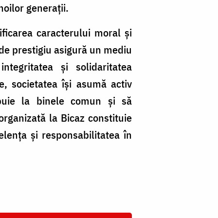
oilor generații.
ificarea caracterului moral și
i de prestigiu asigură un mediu
tegritatea și solidaritatea
e, societatea își asumă activ
ribuie la binele comun și să
organizată la Bicaz constituie
lența și responsabilitatea în