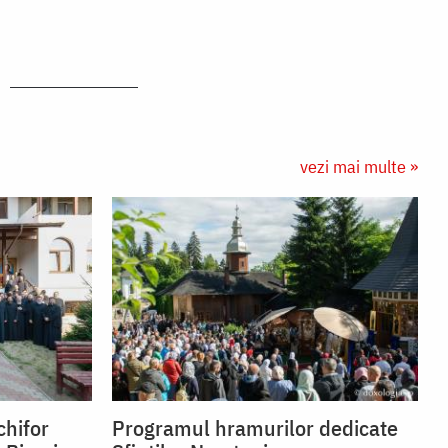
vezi mai multe »
chifor
Programul hramurilor dedicate