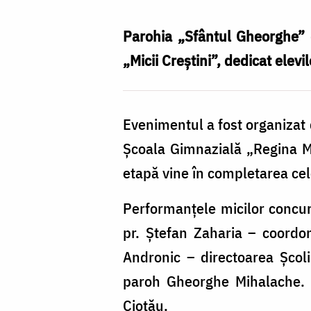
Parohia „Sfântul Gheorghe” d
„Micii Creștini”, dedicat elevil
Evenimentul a fost organizat 
Școala Gimnazială „Regina Ma
etapă vine în completarea cel
Performanțele micilor concure
pr. Ștefan Zaharia – coordon
Andronic – directoarea Școlii
paroh Gheorghe Mihalache. C
Ciotău.