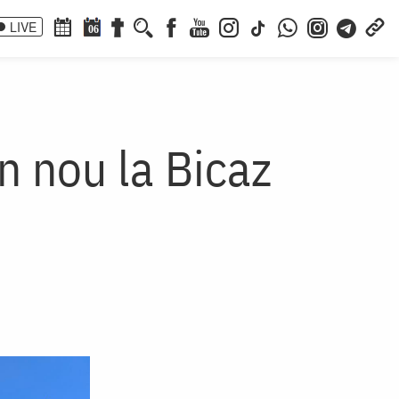
LIVE
06
in nou la Bicaz