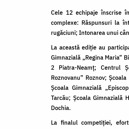
Cele 12 echipaje înscrise î
complexe: Răspunsuri la înt
rugăciuni; Intonarea unui cânt
La această ediție au particip
Gimnazială „Regina Maria” Bi
2 Piatra-Neamț; Centrul Ș
Roznovanu” Roznov; Școala G
Școala Gimnazială „Episcop
Tarcău; Școala Gimnazială H
Dochia.
La finalul competiției, efort