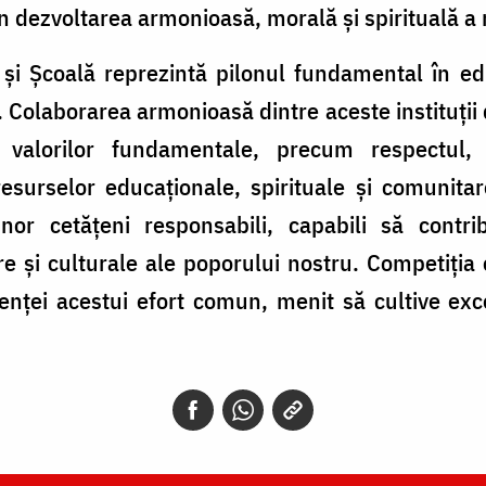
n dezvoltarea armonioasă, morală și spirituală a n
 și Școală reprezintă pilonul fundamental în ed
ii. Colaborarea armonioasă dintre aceste instituți
valorilor fundamentale, precum respectul, in
esurselor educaționale, spirituale și comunitar
unor cetățeni responsabili, capabili să cont
e și culturale ale poporului nostru. Competiția 
enței acestui efort comun, menit să cultive exce