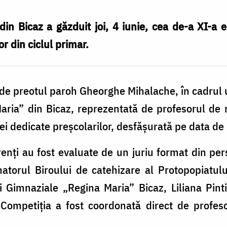
in Bicaz a găzduit joi, 4 iunie, cea de-a XI-a 
or din ciclul primar.
de preotul paroh Gheorghe Mihalache, în cadrul u
ria” din Bicaz, reprezentată de profesorul de 
ei dedicate preșcolarilor, desfășurată pe data de
nți au fost evaluate de un juriu format din person
atorul Biroului de catehizare al Protopopiatulu
 Gimnaziale „Regina Maria” Bicaz, Liliana Pinti
ompetiția a fost coordonată direct de profes