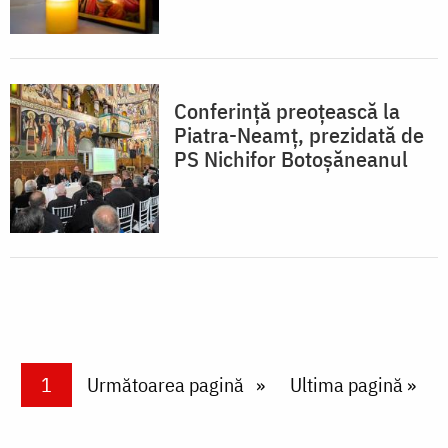
Conferință preoțească la
Piatra-Neamț, prezidată de
PS Nichifor Botoșăneanul
Paginare
Current page
1
Next page
Următoarea pagină
Last page
Ultima pagină »