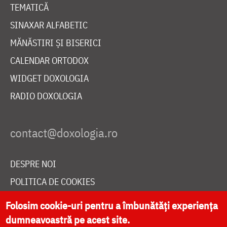
TEMATICĂ
SINAXAR ALFABETIC
MĂNĂSTIRI ȘI BISERICI
CALENDAR ORTODOX
WIDGET DOXOLOGIA
RADIO DOXOLOGIA
DESPRE NOI
POLITICA DE COOKIES
DONEAZĂ ONLINE PENTRU CATEDRALA NAȚIONALĂ
Folosim cookie-uri pentru a îmbunătăți experiența
dumneavoastră pe acest site.