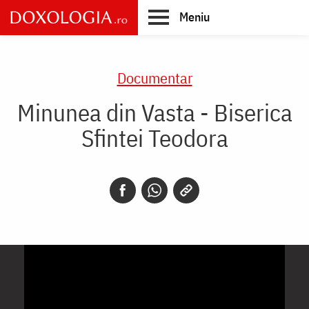
Skip
Meniu
to
main
Main
content
navigation
Documentar
Minunea din Vasta - Biserica
Sfintei Teodora