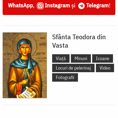
WhatsApp
,
Instagram
și
Telegram
!
Sfânta Teodora din
Vasta
Viață
Minuni
Icoane
Locuri de pelerinaj
Video
Fotografii