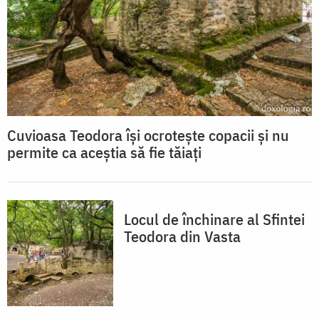
Cuvioasa Teodora își ocrotește copacii și nu
permite ca aceștia să fie tăiați
Locul de închinare al Sfintei
Teodora din Vasta