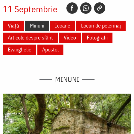
11 Septembrie
Viață
Minuni
Icoane
Locuri de pelerinaj
Articole despre sfânt
Video
Fotografii
Evanghelie
Apostol
MINUNI