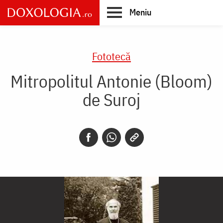
Skip
Meniu
to
main
Main
content
navigation
Fototecă
Mitropolitul Antonie (Bloom)
de Suroj