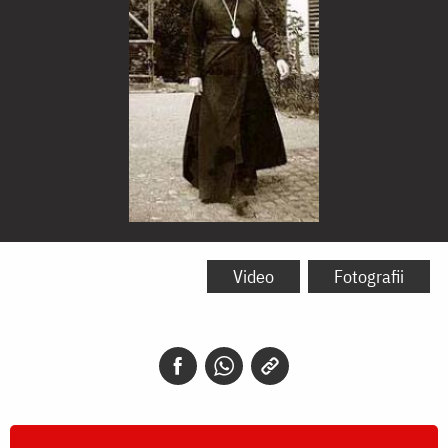
Mitropolitul
Antonie
Video
Fotografii
(Bloom)
de
Suroj