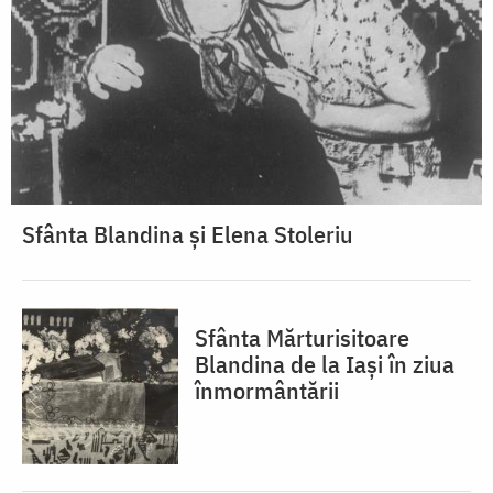
Sfânta Blandina și Elena Stoleriu
Sfânta Mărturisitoare
Blandina de la Iași în ziua
înmormântării