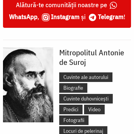
Alătură-te comunității noastre pe
WhatsApp
,
Instagram
și
Telegram
!
Mitropolitul Antonie
de Suroj
Cuvinte ale autorului
Biografie
Cuvinte duhovnicești
Predici
Video
Fotografii
Locuri de pelerinaj