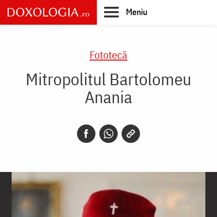
Skip
Meniu
to
main
Main
content
navigation
Fototecă
Mitropolitul Bartolomeu
Anania