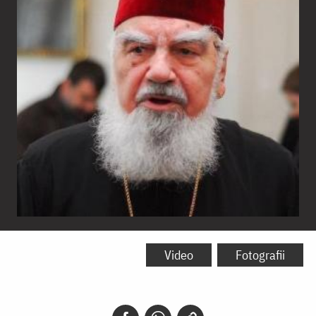
Mitropolitul
Bartolomeu
Video
Fotografii
Anania