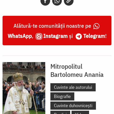
Alătură-te comunității noastre pe
WhatsApp
,
Instagram
și
Telegram
!
Mitropolitul
Bartolomeu Anania
Cuvinte ale autorului
Biografie
Cuvinte duhovnicești