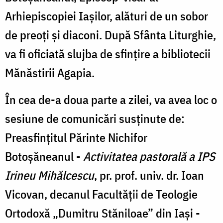
Arhiepiscopiei Iașilor, alături de un sobor
de preoți și diaconi. După Sfânta Liturghie,
va fi oficiată slujba de sfințire a bibliotecii
Mănăstirii Agapia.
În cea de-a doua parte a zilei, va avea loc o
sesiune de comunicări susținute de:
Preasfințitul Părinte Nichifor
Botoșăneanul -
Activitatea pastorală a IPS
Irineu Mihălcescu
, pr. prof. univ. dr. Ioan
Vicovan, decanul Facultății de Teologie
Ortodoxă „Dumitru Stăniloae” din Iași -