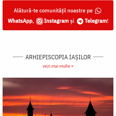
Alătură-te comunității noastre pe
WhatsApp
,
Instagram
și
Telegram
!
ARHIEPISCOPIA IAŞILOR
vezi mai multe »