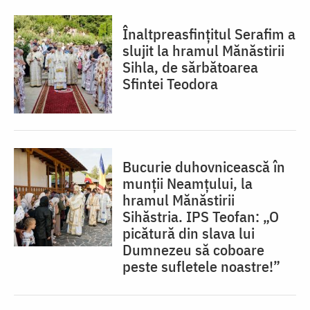
Înaltpreasfințitul Serafim a
slujit la hramul Mănăstirii
Sihla, de sărbătoarea
Sfintei Teodora
Bucurie duhovnicească în
munții Neamțului, la
hramul Mănăstirii
Sihăstria. IPS Teofan: „O
picătură din slava lui
Dumnezeu să coboare
peste sufletele noastre!”