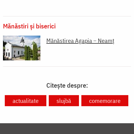
Mănăstiri și biserici
Mănăstirea Agapia – Neamț
Citește despre:
actualitate
slujbă
comemorare