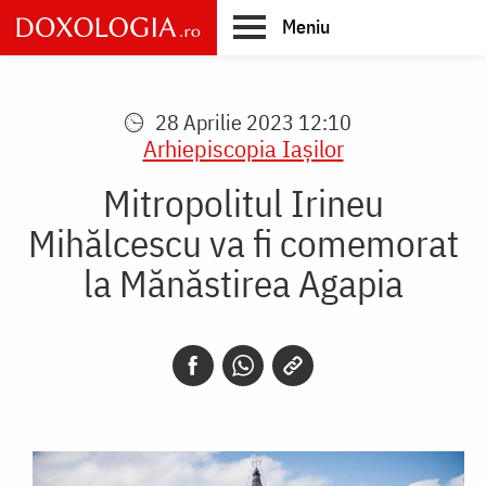
Skip
Meniu
to
main
Main
content
navigation
28 Aprilie 2023 12:10
Arhiepiscopia Iaşilor
Mitropolitul Irineu
Mihălcescu va fi comemorat
la Mănăstirea Agapia