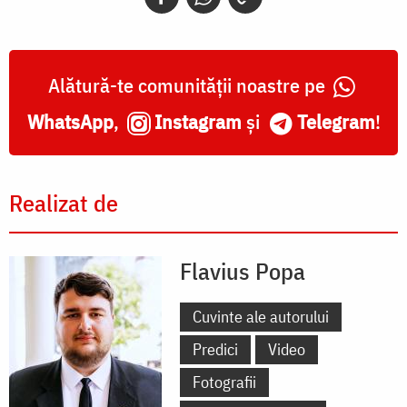
Alătură-te comunității noastre pe
WhatsApp
,
Instagram
și
Telegram
!
Realizat de
Flavius Popa
Cuvinte ale autorului
Predici
Video
Fotografii