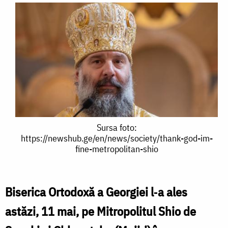
Sursa
Sursa foto:
https://newshub.ge/en/news/society/thank-god-im-
foto:
fine-metropolitan-shio
https://newshub.ge/en/news/society/thank-
god-
Biserica Ortodoxă
a Georgiei l‑a ales
im-
astăzi, 11 mai, pe Mitropolitul Shio de
fine-