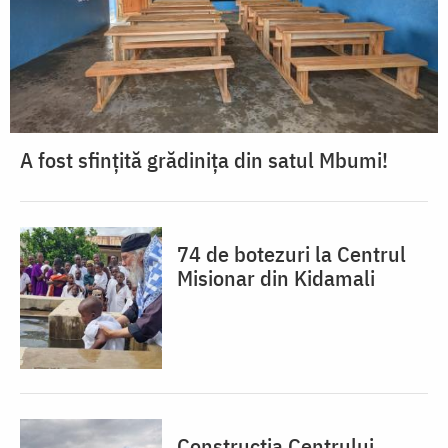
A fost sfințită grădinița din satul Mbumi!
74 de botezuri la Centrul
Misionar din Kidamali
Construcția Centrului