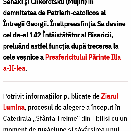
Senaki și Chkorotsku (Mujiri) în
metropolitan-
demnitatea de Patriarh‑catolicos al
shio
Întregii Georgii. Înaltpreasfinția Sa devine
cel de-al 142 Întâistătător al Bisericii,
preluând astfel funcția după trecerea la
cele veșnice a
Preafericitului Părinte Ilia
a-II-lea
.
Potrivit informațiilor publicate de
Ziarul
Lumina
, procesul de alegere a început în
Catedrala „Sfânta Treime” din Tbilisi cu un
moment de rugăciune și săvârșirea unui