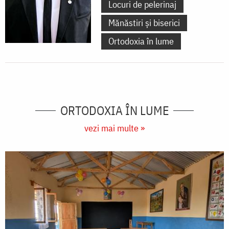
Locuri de pelerinaj
Mănăstiri și biserici
Ortodoxia în lume
ORTODOXIA ÎN LUME
vezi mai multe »