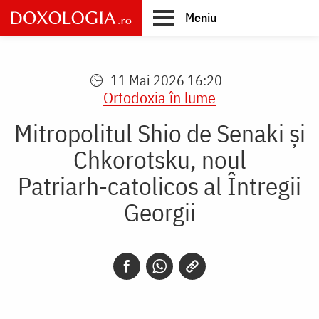
Skip
Meniu
to
main
Main
content
navigation
11 Mai 2026 16:20
Ortodoxia în lume
Mitropolitul Shio de Senaki și
Chkorotsku, noul
Patriarh‑catolicos al Întregii
Georgii