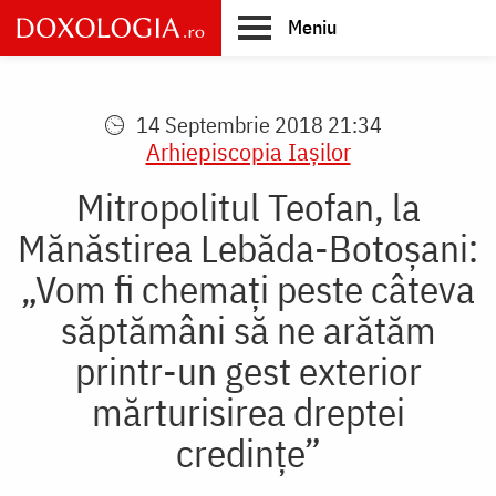
Skip
Meniu
to
main
Main
content
navigation
14 Septembrie 2018 21:34
Arhiepiscopia Iaşilor
Mitropolitul Teofan, la
Mănăstirea Lebăda-Botoșani:
„Vom fi chemați peste câteva
săptămâni să ne arătăm
printr-un gest exterior
mărturisirea dreptei
credințe”