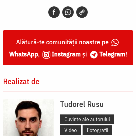
Alătură-te comunității noastre pe
WhatsApp
,
Instagram
și
Telegram
!
Realizat de
Tudorel Rusu
Cuvinte ale autorului
Video
Fotografii