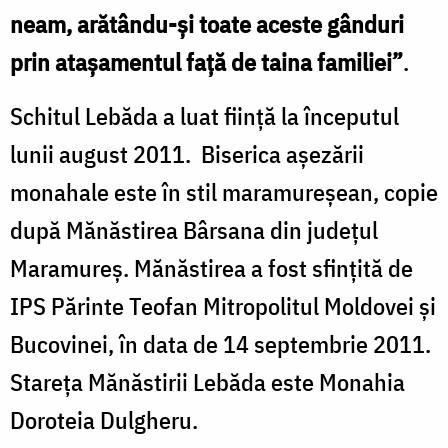
neam, arătându-și toate aceste gânduri
prin atașamentul față de taina familiei”
.
Schitul Lebăda a luat fiinţă la începutul
lunii august 2011. Biserica aşezării
monahale este în stil maramureşean, copie
după Mănăstirea Bârsana din judeţul
Maramureş. Mănăstirea a fost sfinţită de
IPS Părinte Teofan Mitropolitul Moldovei și
Bucovinei, în data de 14 septembrie 2011.
Stareța Mănăstirii Lebăda este Monahia
Doroteia Dulgheru.