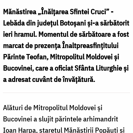
Sârbu
Mănăstirea „Înălțarea Sfintei Cruci” -
Lebăda din județul Botoșani și-a sărbătorit
F
ieri hramul. Momentul de sărbătoare a fost
marcat de prezența Înaltpreasfințitului
Părinte Teofan, Mitropolitul Moldovei și
Bucovinei, care a oficiat Sfânta Liturghie și
a adresat cuvânt de învățătură.
Alături de Mitropolitul Moldovei și
Bucovinei a slujit părintele arhimandrit
Ioan Harpa, stareţul Mănăstirii Popăuţi şi