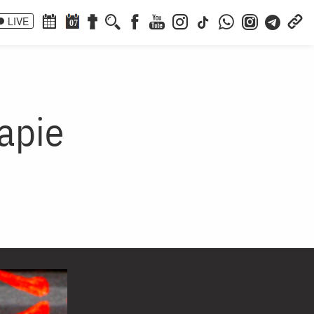
LIVE
07
apie