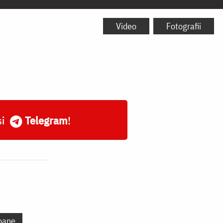
Video
Fotografii
și
Telegram
!
oane