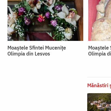
Moaștele Sfintei Mucenițe
Moaștele 
Olimpia din Lesvos
Olimpia d
Mănăstiri ș