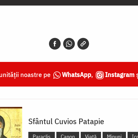
nității noastre pe
WhatsApp
,
Instagram
Sfântul Cuvios Patapie
Paraclis
Canon
Viață
Minuni
Ic