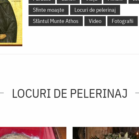
Sfinte moaște
Locuri de pelerinaj
Sfântul Munte Athos
Video
Fotografii
LOCURI DE PELERINAJ