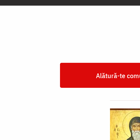
Cuviosului
Patapie
Alătură-te comu