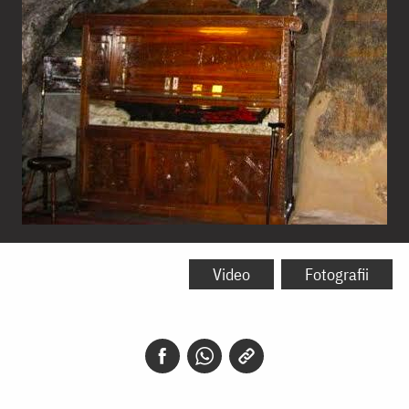
Moaştele
Cuviosului
Video
Fotografii
Patapie