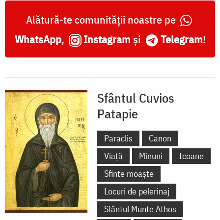
Alătură-te comunității noastre pe
WhatsApp
,
Instagram
și
Telegram
!
Sfântul Cuvios
Patapie
Paraclis
Canon
Viață
Minuni
Icoane
Sfinte moaște
Locuri de pelerinaj
Sfântul Munte Athos