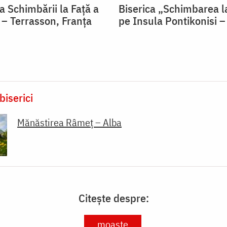
a Schimbării la Față a
Biserica „Schimbarea l
– Terrasson, Franţa
pe Insula Pontikonisi –
biserici
Mănăstirea Râmeț – Alba
Citește despre:
moaște