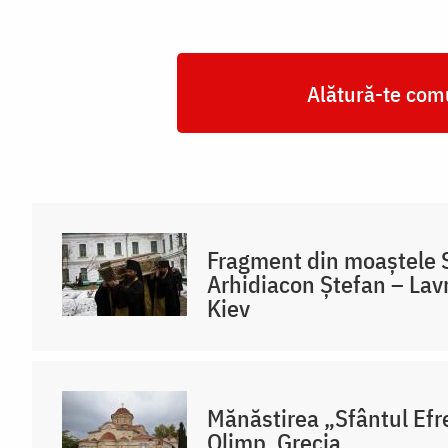
Alătură-te comu
Fragment din moaștele 
Arhidiacon Ștefan – Lavr
Kiev
Mănăstirea „Sfântul Efr
Olimp, Grecia