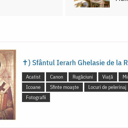
✝) Sfântul Ierarh Ghelasie de la 
Acatist
Canon
Rugăciuni
Viață
Mi
Icoane
Sfinte moaște
Locuri de pelerinaj
Fotografii