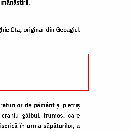
 mănăstirii.
hie Oța, originar din Geoagiul
raturilor de pământ și pietriș
 craniu gălbui, frumos, care
serică în urma săpăturilor, a