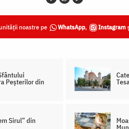
nității noastre pe
WhatsApp
,
Instagram
Sfântului
Cate
a Peșterilor din
Tesa
em Sirul” din
Moaș
Mun