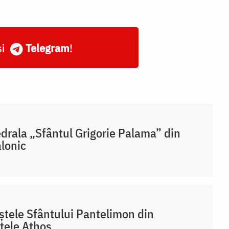
și
Telegram
!
drala „Sfântul Grigorie Palama” din
lonic
tele Sfântului Pantelimon din
tele Athos