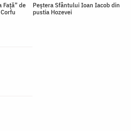
a Față” de
Peștera Sfântului Ioan Iacob din
 Corfu
pustia Hozevei