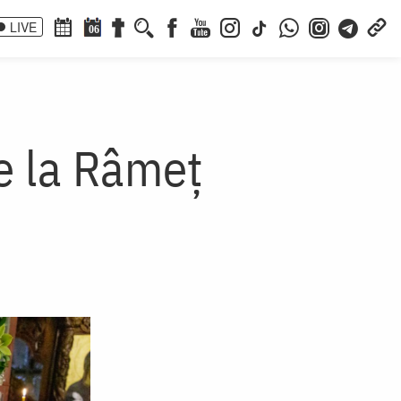
LIVE
06
e la Râmeț