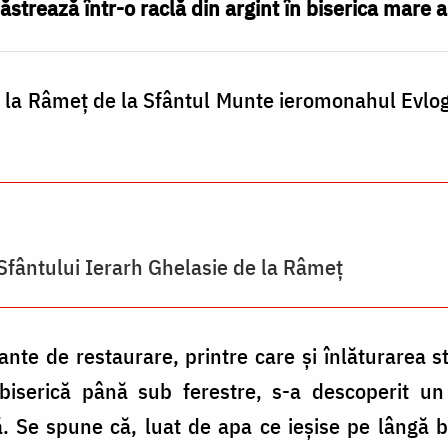
strează într-o raclă din argint în biserica mare a
 la Râmeț de la Sfântul Munte ieromonahul Evlog
Sfântului Ierarh Ghelasie de la Râmeț
nte de restaurare, printre care și înlăturarea st
biserică până sub ferestre, s-a descoperit un
Se spune că, luat de apa ce ieșise pe lângă bi