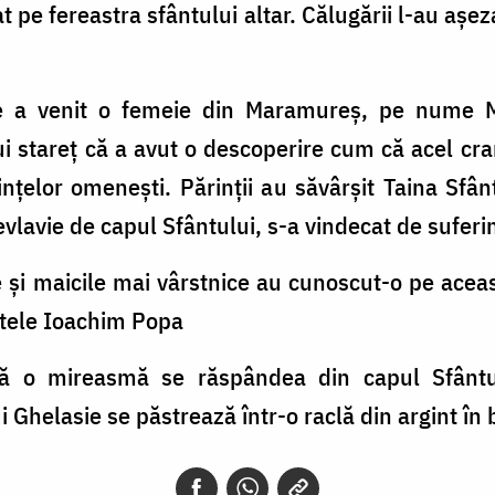
zat pe fereastra sfântului altar. Călugării l-au așez
 a venit o femeie din Maramureș, pe nume Ma
lui stareț că a avut o descoperire cum că acel cr
ințelor omenești. Părinții au săvârșit Taina Sfâ
vlavie de capul Sfântului, s-a vindecat de suferin
și maicile mai vârstnice au cunoscut-o pe aceas
ntele Ioachim Popa
ă o mireasmă se răspândea din capul Sfântul
 Ghelasie se păstrează într-o raclă din argint în 