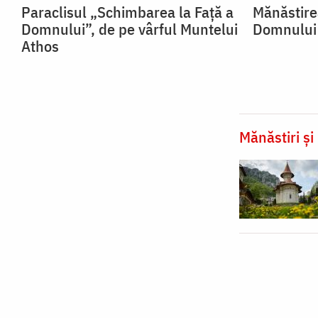
Paraclisul „Schimbarea la Față a
Mănăstire
Domnului”, de pe vârful Muntelui
Domnului 
Athos
Mănăstiri și 