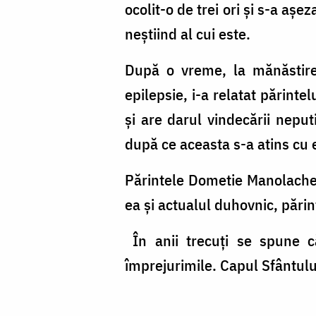
ocolit-o de trei ori și s-a așe
neștiind al cui este.
După o vreme, la mănăstire
epilepsie, i-a relatat părinte
și are darul vindecării neput
după ce aceasta s-a atins cu e
Părintele Dometie Manolache 
ea și actualul duhovnic, pări
În anii trecuți se spune c
împrejurimile. Capul Sfântului