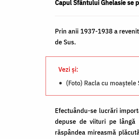
de
Capul Sfântului Ghelasie se pă
la
Râmeț
Prin anii 1937-1938 a revenit
(racla
de Sus.
din
stânga)
/
Vezi și:
Foto:
(Foto) Racla cu moaștele 
pr.
Silviu
Efectuându-se lucrări importa
Cluci
depuse de viituri pe lângă 
răspândea mireasmă plăcută. 