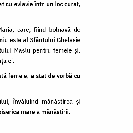
at cu evlavie într-un loc curat,
ria, care, fiind bolnavă de
aniu este al Sfântului Ghelasie
ntului Maslu pentru femeie și,
ța ei.
tă femeie; a stat de vorbă cu
ui, învăluind mănăstirea și
biserica mare a mănăstirii.