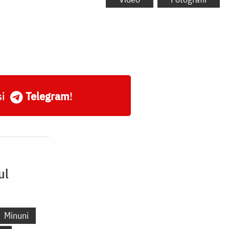
și
Telegram
!
ul
Minuni