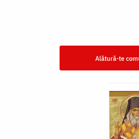
Ierarh
Luca
al
Crimeei,
aflate
în
Alătură-te comu
Mănăstirea
Sfânta
Treime
din
orașul
Simferopol,
Peninsula