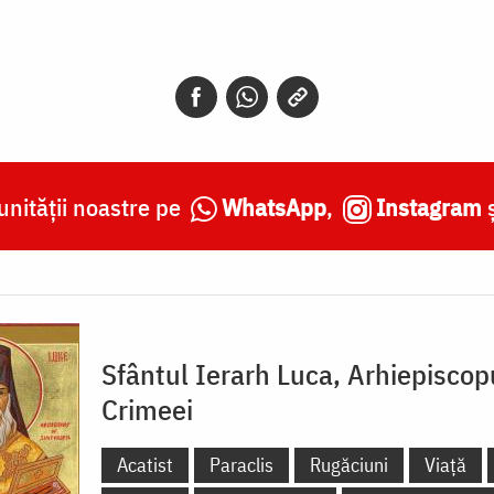
nității noastre pe
WhatsApp
,
Instagram
Sfântul Ierarh Luca, Arhiepiscop
Crimeei
Acatist
Paraclis
Rugăciuni
Viață