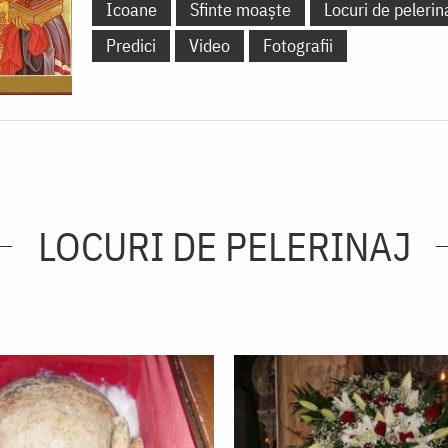
Icoane
Sfinte moaște
Locuri de pelerin
Predici
Video
Fotografii
LOCURI DE PELERINAJ