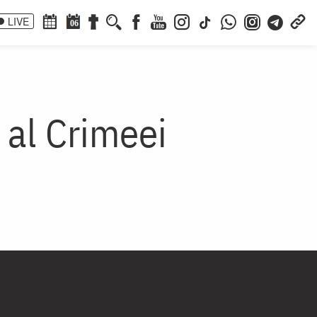
LIVE
06
 al Crimeei