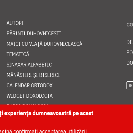
AUTORI
PĂRINȚI DUHOVNICEȘTI
DE
MAICI CU VIAȚĂ DUHOVNICEASCĂ
PO
TEMATICĂ
DO
SINAXAR ALFABETIC
MĂNĂSTIRI ȘI BISERICI
CALENDAR ORTODOX
WIDGET DOXOLOGIA
RADIO DOXOLOGIA
ăți experiența dumneavoastră pe acest
agină confirmați acceptarea utilizării