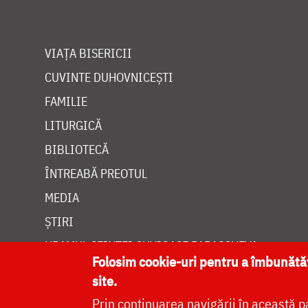
VIAȚA BISERICII
CUVINTE DUHOVNICEȘTI
FAMILIE
LITURGICĂ
BIBLIOTECĂ
ÎNTREABĂ PREOTUL
MEDIA
ȘTIRI
HRAMUL SFINTEI CUVIOASE PARASCHEVA
Folosim cookie-uri pentru a îmbunăt
site.
Prin continuarea navigării în această p