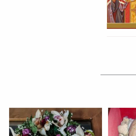
Crimeea,
Ucraina