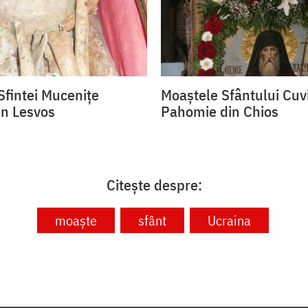
Sfintei Mucenițe
Moaștele Sfântului Cuv
in Lesvos
Pahomie din Chios
Citește despre:
moaște
sfânt
Ucraina