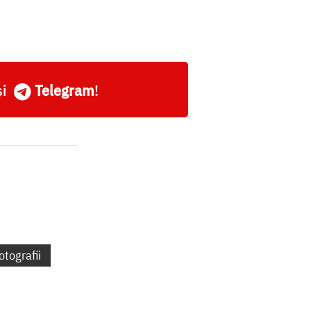
și
Telegram
!
otografii