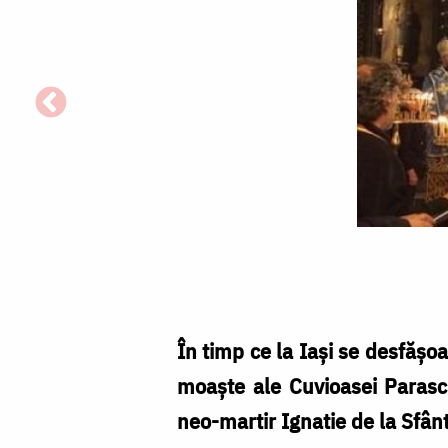
Moaştele
Sfântului
Ignatie
de
În timp ce la Iaşi se desfăşoa
Stara
moaşte ale Cuvioasei Parasch
Zagora
neo-martir Ignatie de la Sfân