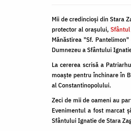
se
întorc
Mii de credincioşi din Stara 
acasă
protector al oraşului,
Sfântul
Mănăstirea "Sf. Pantelimon" 
Dumnezeu a Sfântului Ignatie,
La cererea scrisă a Patriarhu
moaşte pentru închinare în B
al Constantinopolului.
Zeci de mii de oameni au part
Evenimentul a fost marcat şi
Sfântului Ignatie de Stara Za