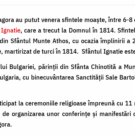
Zagora au putut venera sfintele moaşte, între 6-8
 Ignatie
, care a trecut la Domnul în 1814. Sfint
din Sfântul Munte Athos, cu ocazia împlinirii a 
 martirizat de turci în 1814. Sfântul Ignatie este
lui Bulgariei, părinţii din Sfânta Chinotită a Mun
ulgaria, cu binecuvântarea Sanctităţii Sale Bart
icipat la ceremoniile religioase împreună cu 11 mi
 de organizarea unor conferinţe şi manifestări 
gora.