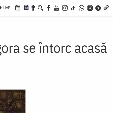
LIVE
08
ora se întorc acasă