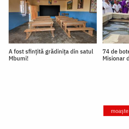
A fost sfințită grădinița din satul
74 de bote
Mbumi!
Misionar 
moaște