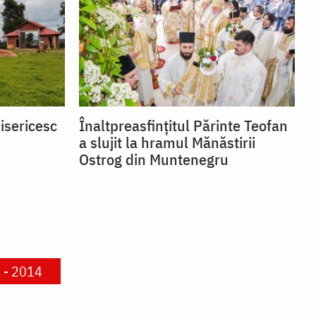
isericesc
Înaltpreasfințitul Părinte Teofan
a slujit la hramul Mănăstirii
Ostrog din Muntenegru
i - 2014