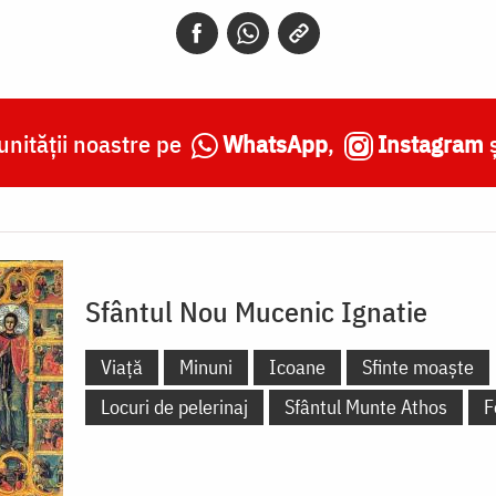
nității noastre pe
WhatsApp
,
Instagram
Sfântul Nou Mucenic Ignatie
Viață
Minuni
Icoane
Sfinte moaște
Locuri de pelerinaj
Sfântul Munte Athos
F