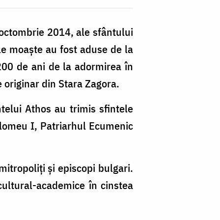
 octombrie 2014, ale sfântului
ele moaşte au fost aduse de la
M
200 de ani de la adormirea în
Sf
 originar din Stara Zagora.
Ig
telui Athos au trimis sfintele
d
olomeu I, Patriarhul Ecumenic
St
Z
s
tropoliţi şi episcopi bulgari.
în
cultural-academice în cinstea
a