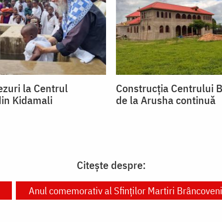
zuri la Centrul
Construcția Centrului B
din Kidamali
de la Arusha continuă
Citește despre:
Anul comemorativ al Sfinţilor Martiri Brâncoven