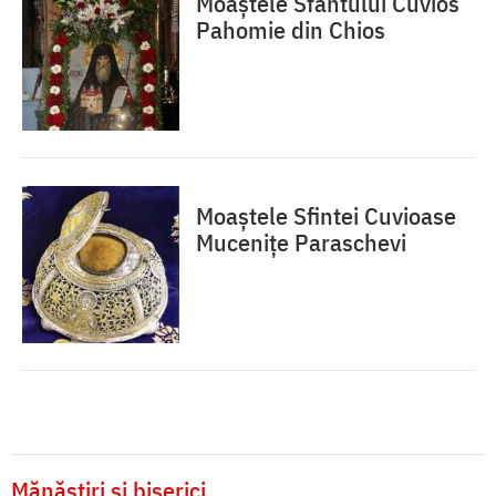
Moaștele Sfântului Cuvios
Pahomie din Chios
Moaștele Sfintei Cuvioase
Mucenițe Paraschevi
Mănăstiri și biserici