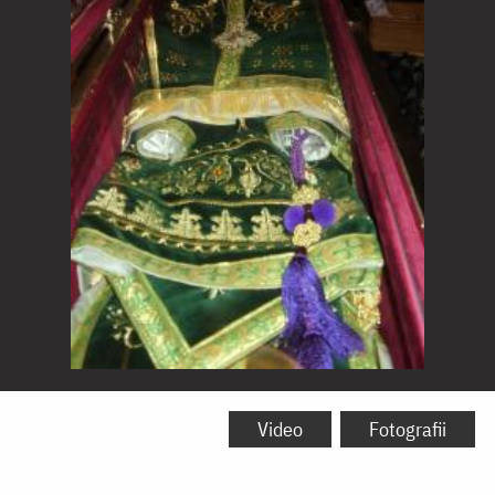
Moaștele
Sfântului
Video
Fotografii
Mitropolit