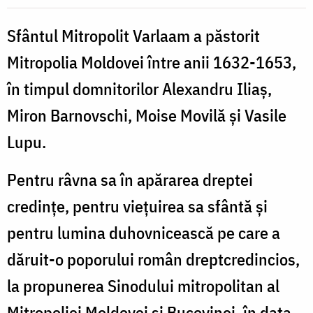
Varlaam
al
Sfântul Mitropolit Varlaam a păstorit
Moldovei
Mitropolia Moldovei între anii 1632-1653,
în timpul domnitorilor Alexandru Iliaș,
Miron Barnovschi, Moise Movilă și Vasile
Lupu.
Pentru râvna sa în apărarea dreptei
credințe, pentru viețuirea sa sfântă și
pentru lumina duhovnicească pe care a
dăruit-o poporului român dreptcredincios,
la propunerea Sinodului mitropolitan al
Mitropoliei Moldovei si Bucovinei, în data