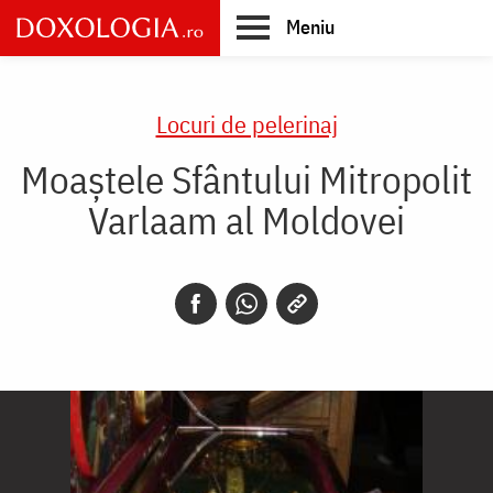
Skip
Meniu
to
main
Main
content
navigation
Locuri de pelerinaj
Moaștele Sfântului Mitropolit
Varlaam al Moldovei