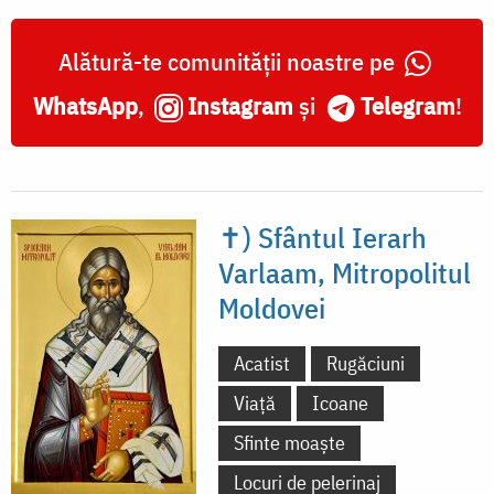
Alătură-te comunității noastre pe
WhatsApp
,
Instagram
și
Telegram
!
✝) Sfântul Ierarh
Varlaam, Mitropolitul
Moldovei
Acatist
Rugăciuni
Viață
Icoane
Sfinte moaște
Locuri de pelerinaj