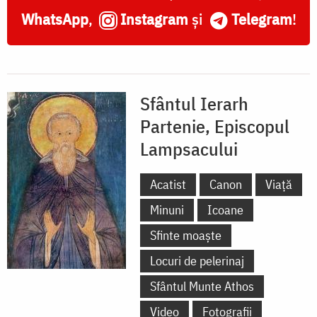
WhatsApp
,
Instagram
și
Telegram
!
Sfântul Ierarh
Partenie, Episcopul
Lampsacului
Acatist
Canon
Viață
Minuni
Icoane
Sfinte moaște
Locuri de pelerinaj
Sfântul Munte Athos
Video
Fotografii