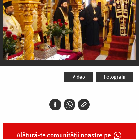
Sursa:
http://inkomotini.blogspot.ro/2013/03/video-
Video
Fotografii
5.html
Alătură-te comunității noastre pe