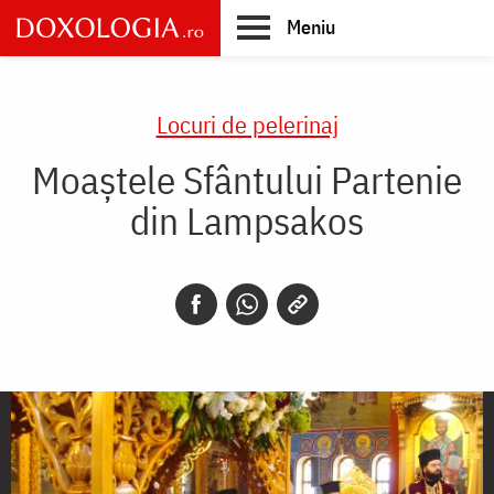
Skip
Meniu
to
main
Main
content
navigation
Locuri de pelerinaj
Moaştele Sfântului Partenie
din Lampsakos