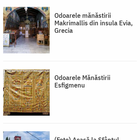
Odoarele mănăstirii
Makrimallis din insula Evia,
Grecia
Odoarele Mănăstirii
Esfigmenu
(Foto) Acasă la Sfântul