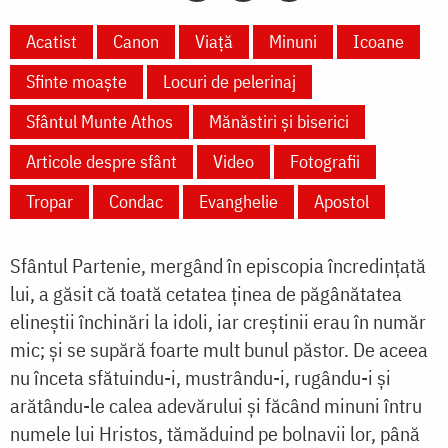
Acatist
Canon
Viață
Minuni
Icoane
Sfinte moaște
Locuri de pelerinaj
Sfântul Munte Athos
Mănăstiri și biserici
Articole despre sfânt
Video
Fotografii
Tropar
Condac
Evanghelie
Apostol
Sfântul Partenie, mergând în episcopia încredințată
lui, a găsit că toată cetatea ținea de păgânătatea
elineștii închinări la idoli, iar creștinii erau în număr
mic; și se supără foarte mult bunul păstor. De aceea
nu înceta sfătuindu-i, mustrându-i, rugându-i și
arătându-le calea adevărului și făcând minuni întru
numele lui Hristos, tămăduind pe bolnavii lor, până