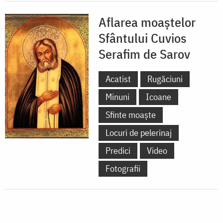
Aflarea moaștelor
Sfântului Cuvios
Serafim de Sarov
Acatist
Rugăciuni
Minuni
Icoane
Sfinte moaște
Locuri de pelerinaj
Predici
Video
Fotografii