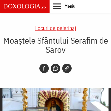
Skip
Meniu
to
main
Main
content
navigation
Locuri de pelerinaj
Moaștele Sfântului Serafim de
Sarov