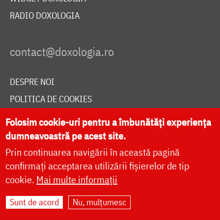
RADIO DOXOLOGIA
DESPRE NOI
POLITICA DE COOKIES
DONEAZĂ ONLINE PENTRU CATEDRALA NAȚIONALĂ
Folosim cookie-uri pentru a îmbunătăți experiența
dumneavoastră pe acest site.
Prin continuarea navigării în această pagină
LIVE
confirmați acceptarea utilizării fișierelor de tip
cookie.
Mai multe informații
Site dezvoltat de
DOXOLOGIA MEDIA
,
Sunt de acord
Nu, mulțumesc
Arhiepiscopia Iașilor | ©
doxologia.ro