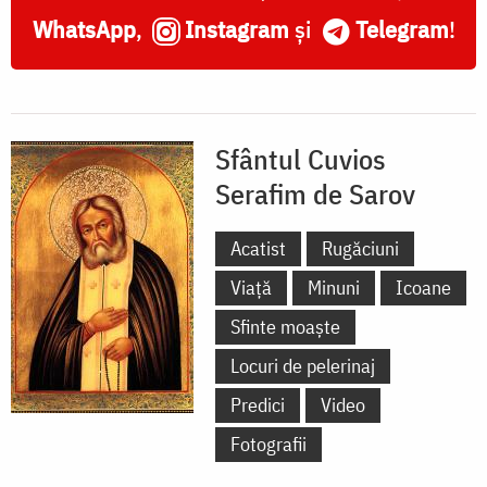
WhatsApp
,
Instagram
și
Telegram
!
Sfântul Cuvios
Serafim de Sarov
Acatist
Rugăciuni
Viață
Minuni
Icoane
Sfinte moaște
Locuri de pelerinaj
Predici
Video
Fotografii