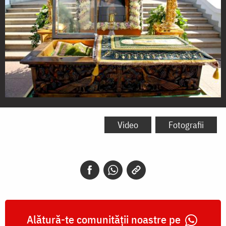
Moaștele
Sfântului
Video
Fotografii
Serafim
de
Sarov
Alătură-te comunității noastre pe